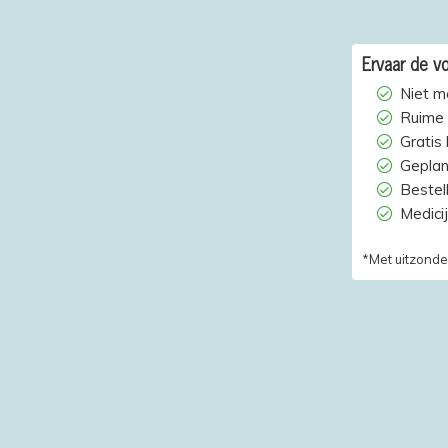
Ervaar de vo
Niet m
Ruime 
Gratis
Geplan
Bestelh
Medici
*Met uitzonde