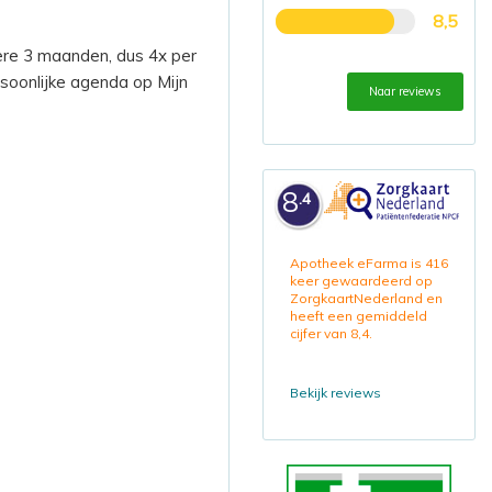
8,5
ere 3 maanden, dus 4x per
rsoonlijke agenda op Mijn
Naar reviews
8
.4
Apotheek eFarma is 416
keer gewaardeerd op
ZorgkaartNederland en
heeft een gemiddeld
cijfer van 8,4.
Bekijk reviews