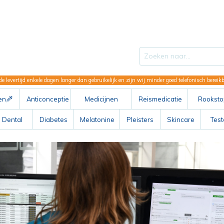
de levertijd enkele dagen langer dan gebruikelijk en zijn wij minder goed telefonisch berei
en
Anticonceptie
Medicijnen
Reismedicatie
Rooksto
ABC
Dental
Diabetes
Melatonine
Pleisters
Skincare
Tes