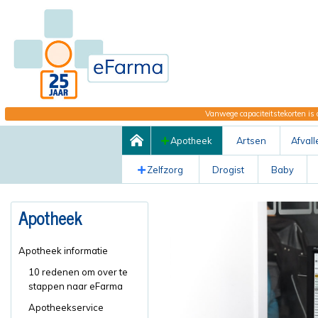
Vanwege capaciteitstekorten is 
Apotheek
Artsen
Afvall
Zelfzorg
Drogist
Baby
Apotheek
Apotheek informatie
10 redenen om over te
stappen naar eFarma
Apotheekservice