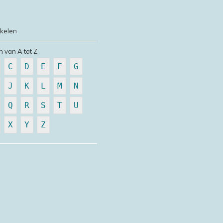
ikelen
n van A tot Z
C
D
E
F
G
J
K
L
M
N
Q
R
S
T
U
X
Y
Z