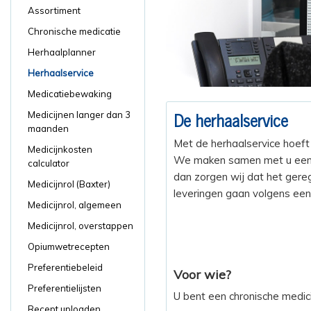
Assortiment
Chronische medicatie
Herhaalplanner
Herhaalservice
Medicatiebewaking
De herhaalservice
Medicijnen langer dan 3
maanden
Met de herhaalservice hoeft 
Medicijnkosten
We maken samen met u een jaa
calculator
dan zorgen wij dat het gere
Medicijnrol (Baxter)
leveringen gaan volgens een v
Medicijnrol, algemeen
Medicijnrol, overstappen
Opiumwetrecepten
Preferentiebeleid
Voor wie?
Preferentielijsten
U bent een chronische medici
Recept uploaden