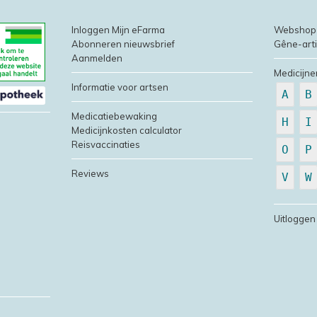
Inloggen Mijn eFarma
Webshop
Abonneren nieuwsbrief
Gêne-art
Aanmelden
Medicijne
Informatie voor artsen
A
B
Medicatiebewaking
H
I
Medicijnkosten calculator
Reisvaccinaties
O
P
Reviews
V
W
Uitloggen