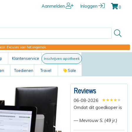
Aanmelden
Inloggen
0
kbaar. Excuses voor het ongemak.
p
Klantenservice
Inschrijven apotheek
ten
Toedienen
Travel
Sale
Reviews
★★★★★
★★★★★
★★★★★
06-08-2026
Omdat dit goedkoper is
— Mevrouw S. (49 jr.)