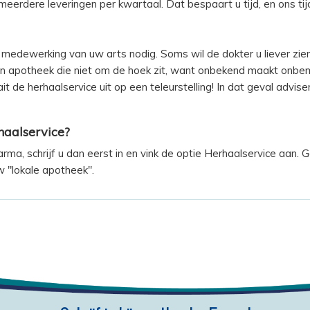
 meerdere leveringen per kwartaal. Dat bespaart u tijd, en ons ti
 medewerking van uw arts nodig. Soms wil de dokter u liever zie
 apotheek die niet om de hoek zit, want onbekend maakt onbem
it de herhaalservice uit op een teleurstelling! In dat geval advis
haalservice?
arma, schrijf u dan eerst in en vink de optie Herhaalservice aan.
 uw "lokale apotheek".