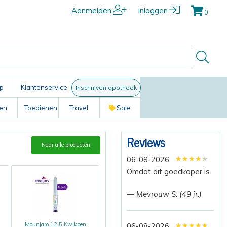
Aanmelden
Inloggen
0
p
Klantenservice
Inschrijven apotheek
ten
Toedienen
Travel
Sale
Reviews
Naar alle producten
★★★★★
★★★★★
★★★★★
06-08-2026
Omdat dit goedkoper is
— Mevrouw S. (49 jr.)
★★★★★
★★★★★
★★★★★
Mounjaro 12,5 Kwikpen
06-08-2026