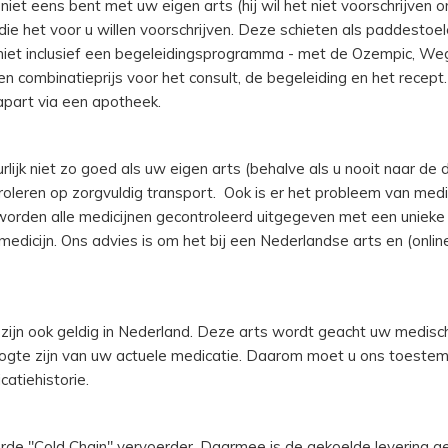
 niet eens bent met uw eigen arts (hij wil het niet voorschrijven o
 die het voor u willen voorschrijven. Deze schieten als paddestoel
an niet inclusief een begeleidingsprogramma - met de Ozempic, W
 combinatieprijs voor het consult, de begeleiding en het recept.
apart via een apotheek.
jk niet zo goed als uw eigen arts (behalve als u nooit naar de d
ntroleren op zorgvuldig transport. Ook is er het probleem van medi
 worden alle medicijnen gecontroleerd uitgegeven met een uniek
icijn. Ons advies is om het bij een Nederlandse arts en (online
zijn ook geldig in Nederland. Deze arts wordt geacht uw medisch
 hoogte zijn van uw actuele medicatie. Daarom moet u ons toest
atiehistorie.
erde "Cold Chain" vervoerder. Daarmee is de gekoelde levering