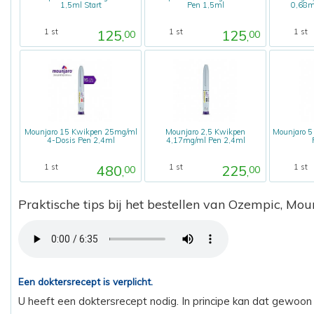
1,5ml Start
Pen 1,5ml
0,68m
125
125
1 st
1 st
1 st
00
00
,
,
Mounjaro 15 Kwikpen 25mg/ml
Mounjaro 2,5 Kwikpen
Mounjaro 5
4-Dosis Pen 2,4ml
4,17mg/ml Pen 2,4ml
480
225
1 st
1 st
1 st
00
00
,
,
Praktische tips bij het bestellen van Ozempic, Mo
Een doktersrecept is verplicht.
U heeft een doktersrecept nodig. In principe kan dat gewoon