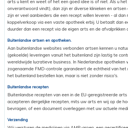
arts u kent en weet of het een goed idee is of niet. Als u het
onverantwoord vindt), dan zijn er diverse klinieken en artsen
zijn er veel aanbieders die een recept willen leveren - al d
koppelverkoop via een vaste apotheek erbij. U betaalt dan een
duurder dan een recept via de eigen arts en de afvalprikken 
Buitenlandse artsen en apotheken.
Aan buitenlandse websites verbonden artsen kennen u natuurli
(gekoelde) leveringen vanuit het buitenland zijn lastig te co
wereldwijde lucratieve business. In Nederlandse apotheken
zogenaamde FMD-controle garandeert de echtheid van het med
het buitenland bestellen kan, maar is niet zonder risico's.
Buitenlandse recepten
Buitenlandse recepten van een in de EU-geregistreerde arts 
accepteren dergelijke recepten, mits uw arts en wij op de
bevragen, of een document overleggen met uw actuele medic
Verzending
Wij versturen de medicijnen via AMP-groep, een gecertifice