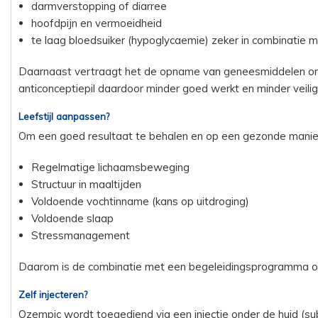
darmverstopping of diarree
hoofdpijn en vermoeidheid
te laag bloedsuiker (hypoglycaemie) zeker in combinatie me
Daarnaast vertraagt het de opname van geneesmiddelen omda
anticonceptiepil daardoor minder goed werkt en minder veilig 
Leefstijl aanpassen?
Om een goed resultaat te behalen en op een gezonde manier g
Regelmatige lichaamsbeweging
Structuur in maaltijden
Voldoende vochtinname (kans op uitdroging)
Voldoende slaap
Stressmanagement
Daarom is de combinatie met een begeleidingsprogramma om 
Zelf injecteren?
Ozempic wordt toegediend via een injectie onder de huid (subcu