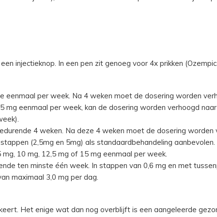
en injectieknop. In een pen zit genoeg voor 4x prikken (Ozempi
de eenmaal per week. Na 4 weken moet de dosering worden ver
0,5 mg eenmaal per week, kan de dosering worden verhoogd naa
week).
 gedurende 4 weken. Na deze 4 weken moet de dosering worden
 stappen (2,5mg en 5mg) als standaardbehandeling aanbevolen. 
5 mg, 10 mg, 12,5 mg of 15 mg eenmaal per week.
ende ten minste één week. In stappen van 0,6 mg en met tussen
van maximaal 3,0 mg per dag.
eert. Het enige wat dan nog overblijft is een aangeleerde gezon