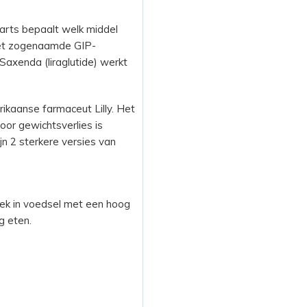
d arts bepaalt welk middel
 het zogenaamde GIP-
 Saxenda (liraglutide) werkt
aanse farmaceut Lilly. Het
oor gewichtsverlies is
jn 2 sterkere versies van
trek in voedsel met een hoog
ig eten.