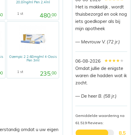
20,8mg/ml Pen 2,4ml
Het is makkelijk , wordt
thuisbezorgd en ook nog
480
1 st
50
00
,
iets goedkoper als bij
mijn apotheek
— Mevrouw V. (72 jr.)
is
Ozempic 2 2,68mg/ml 4-Dosis
★★★★★
★★★★★
★★★★★
06-08-2026
Pen 3ml
Omdat jullie de enigste
235
1 st
00
00
,
waren die hadden wat ik
zocht.
— De heer B. (58 jr.)
Gemiddelde waardering na
61.519 Reviews:
 verstandig omdat u uw eigen
8,5