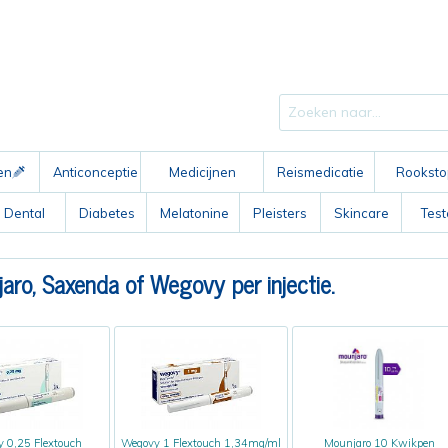
en
Anticonceptie
Medicijnen
Reismedicatie
Rooksto
ABC
Dental
Diabetes
Melatonine
Pleisters
Skincare
Tes
ro, Saxenda of Wegovy per injectie.
 0,25 Flextouch
Wegovy 1 Flextouch 1,34mg/ml
Mounjaro 10 Kwikpen