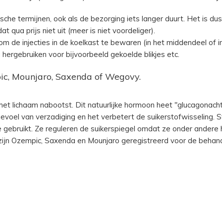
tische termijnen, ook als de bezorging iets langer duurt. Het is 
at qua prijs niet uit (meer is niet voordeliger).
s om de injecties in de koelkast te bewaren (in het middendeel of i
 hergebruiken voor bijvoorbeeld gekoelde blikjes etc.
c, Mounjaro, Saxenda of Wegovy.
 het lichaam nabootst. Dit natuurlijke hormoon heet "glucagonach
evoel van verzadiging en het verbetert de suikerstofwisseling. 
gebruikt. Ze reguleren de suikerspiegel omdat ze onder andere
 zijn Ozempic, Saxenda en Mounjaro geregistreerd voor de behande