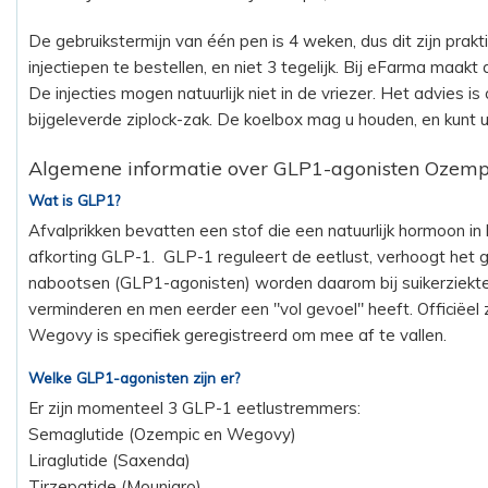
De gebruikstermijn van één pen is 4 weken, dus dit zijn prak
injectiepen te bestellen, en niet 3 tegelijk. Bij eFarma maakt d
De injecties mogen natuurlijk niet in de vriezer. Het advies i
bijgeleverde ziplock-zak. De koelbox mag u houden, en kunt u
Algemene informatie over GLP1-agonisten Ozempi
Wat is GLP1?
Afvalprikken bevatten een stof die een natuurlijk hormoon in
afkorting GLP-1. GLP-1 reguleert de eetlust, verhoogt het g
nabootsen (GLP1-agonisten) worden daarom bij suikerziekte 
verminderen en men eerder een "vol gevoel" heeft. Officiëel
Wegovy is specifiek geregistreerd om mee af te vallen.
Welke GLP1-agonisten zijn er?
Er zijn momenteel 3 GLP-1 eetlustremmers:
Semaglutide (Ozempic en Wegovy)
Liraglutide (Saxenda)
Tirzepatide (Mounjaro)