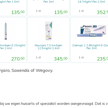
g/ml Pen 1,5ml
Pen 3ml
16,7mg/ml Pen 2,4ml
135
135
352
1 st
1 st
00
00
,
,
,
 Kwikpen 8,33mg/ml
Mounjaro 7,5 Kwikpen
Ozempic 1 2,68mg/ml 8-Dos
Pen 2,4ml
12,5mg/ml 2,4ml
Pen 3ml
270
345
235
1 st
1 st
00
00
,
,
,
unjaro, Saxenda of Wegovy.
 bij uw eigen huisarts of specialist worden aangevraagd. Dat is