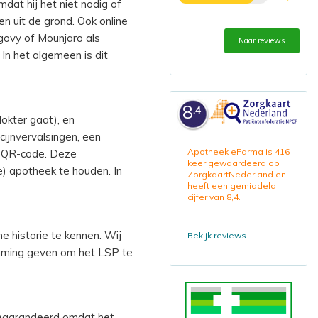
mdat hij het niet nodig of
en uit de grond. Ook online
egovy of Mounjaro als
Naar reviews
 In het algemeen is dit
8
.4
okter gaat), en
cijnvervalsingen, een
Apotheek eFarma is 416
e QR-code. Deze
keer gewaardeerd op
) apotheek te houden. In
ZorgkaartNederland en
heeft een gemiddeld
cijfer van 8,4.
e historie te kennen. Wij
Bekijk reviews
emming geven om het LSP te
 gegarandeerd omdat het