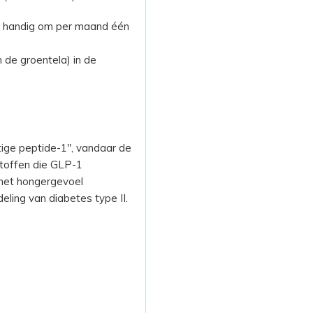
dus handig om per maand één
n de groentela) in de
tige peptide-1", vandaar de
Stoffen die GLP-1
 het hongergevoel
ling van diabetes type II.