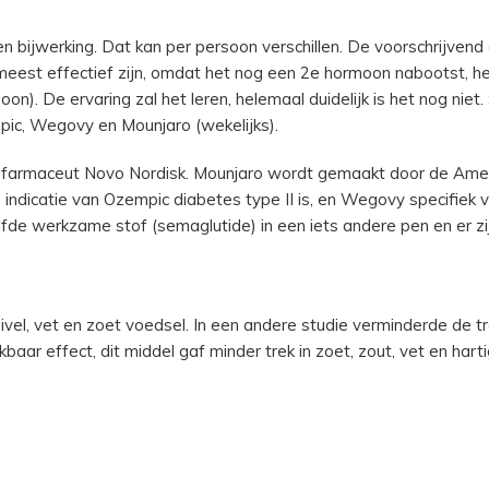
 en bijwerking. Dat kan per persoon verschillen. De voorschrijven
et meest effectief zijn, omdat het nog een 2e hormoon nabootst,
n). De ervaring zal het leren, helemaal duidelijk is het nog niet.
pic, Wegovy en Mounjaro (wekelijks).
rmaceut Novo Nordisk. Mounjaro wordt gemaakt door de Amerik
indicatie van Ozempic diabetes type II is, en Wegovy specifiek v
lfde werkzame stof (semaglutide) in een iets andere pen en er zi
ivel, vet en zoet voedsel. In een andere studie verminderde de 
baar effect, dit middel gaf minder trek in zoet, zout, vet en hart