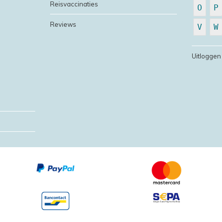
Reisvaccinaties
O
P
Reviews
V
W
Uitloggen