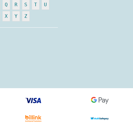
Q
R
S
T
U
X
Y
Z