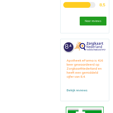
8,5
Naar reviews
8
.4
Apotheek eFarma is 416
keer gewaardeerd op
ZorgkaartNederland en
heeft een gemiddeld
cijfer van 8,4.
Bekijk reviews