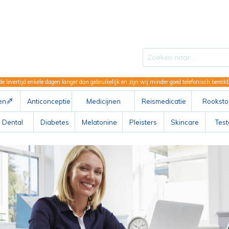
de levertijd enkele dagen langer dan gebruikelijk en zijn wij minder goed telefonisch berei
en
Anticonceptie
Medicijnen
Reismedicatie
Rooksto
ABC
Dental
Diabetes
Melatonine
Pleisters
Skincare
Tes