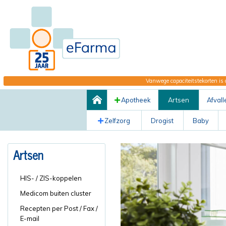
Vanwege capaciteitstekorten is 
Apotheek
Artsen
Afvall
Zelfzorg
Drogist
Baby
Artsen
HIS- / ZIS-koppelen
Medicom buiten cluster
Recepten per Post / Fax /
E-mail