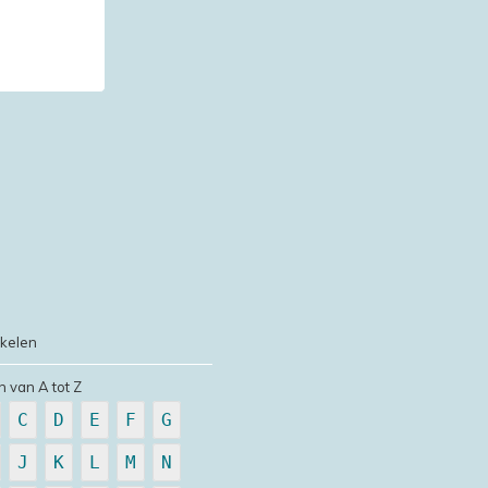
ikelen
n van A tot Z
C
D
E
F
G
J
K
L
M
N