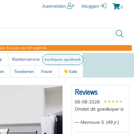
Aanmelden
Inloggen
0
kbaar. Excuses voor het ongemak.
p
Klantenservice
Inschrijven apotheek
ten
Toedienen
Travel
Sale
Reviews
★★★★★
★★★★★
★★★★★
06-08-2026
Omdat dit goedkoper is
— Mevrouw S. (49 jr.)