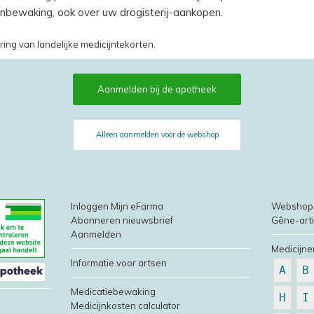
jnbewaking, ook over uw drogisterij-aankopen.
ring van landelijke medicijntekorten.
Aanmelden bij de apotheek
Alleen aanmelden voor de webshop
Inloggen Mijn eFarma
Webshop
Abonneren nieuwsbrief
Gêne-art
Aanmelden
Medicijne
Informatie voor artsen
A
B
Medicatiebewaking
H
I
Medicijnkosten calculator