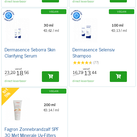
direct leverbaar
direct leverbaar
VEGAN
VEGAN
30 ml
100 ml
€0,62 / ml
€0,13 / ml
Dermasence Seborra Skin
Dermasence Selensiv
Clarifying Serum
Shampoo
(77)
vanaf
vanaf
18
13
23,20
56
16,79
44
,
,
direct leverbaar
direct leverbaar
t
o
t
5
VEGAN
%
200 ml
€0,14 / ml
Fagron Zonnebrandzalf SPF
30 Met Minerale Uv-Filters