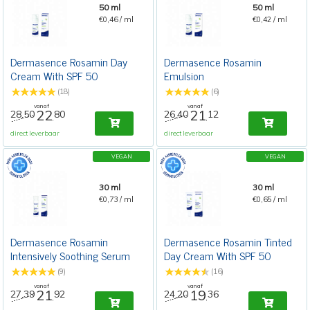
50 ml
50 ml
€0,46 / ml
€0,42 / ml
Dermasence Rosamin Day
Dermasence Rosamin
Cream With SPF 50
Emulsion
(18)
(6)
vanaf
vanaf
22
21
28,50
80
26,40
12
,
,
direct leverbaar
direct leverbaar
VEGAN
VEGAN
30 ml
30 ml
€0,73 / ml
€0,65 / ml
Dermasence Rosamin
Dermasence Rosamin Tinted
Intensively Soothing Serum
Day Cream With SPF 50
Medium
(9)
(16)
vanaf
vanaf
21
19
27,39
92
24,20
36
,
,