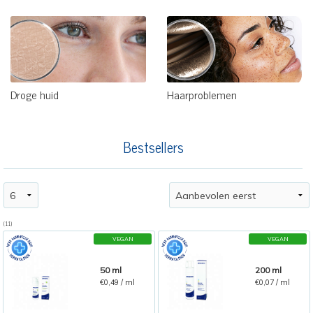
Droge huid
Haarproblemen
Bestsellers
(11)
VEGAN
VEGAN
50 ml
200 ml
€0,49 / ml
€0,07 / ml