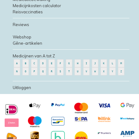
Medicijnkosten calculator
Reisvaccinaties
Reviews
Webshop
Gêne-artikelen
Medicijnen van A tot Z
A
B
C
D
E
F
G
H
I
J
K
L
M
N
O
P
Q
R
S
T
U
V
W
X
Y
Z
Uitloggen