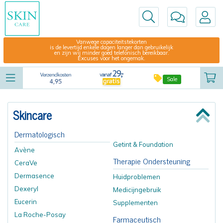
Vanwege capaciteitstekorten
is de levertijd enkele dagen langer dan gebruikelijk
en zijn wij minder goed telefonisch bereikbaar.
Excuses voor het ongemak.
Sale
Skincare
Dermatologisch
Getint & Foundation
Avène
Therapie Ondersteuning
CeraVe
Dermasence
Huidproblemen
Dexeryl
Medicijngebruik
Eucerin
Supplementen
La Roche-Posay
Farmaceutisch