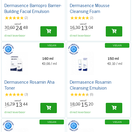
Dermasence Barriopro Barrier-
Dermasence Mousse
Building Facial Emulsion
Cleansing Foam
(2)
(2)
vanaf
vanaf
24
13
30,60
48
16,30
04
,
,
direct leverbaar
direct leverbaar
VEGAN
VEGAN
160 ml
150 ml
€0,08 / ml
€0,10 / ml
Dermasence Rosamin Aha
Dermasence Rosamin
Toner
Cleansing Emulsion
(3)
(8)
vanaf
vanaf
13
15
16,79
44
18,00
20
,
,
direct leverbaar
direct leverbaar
VEGAN
VEGAN