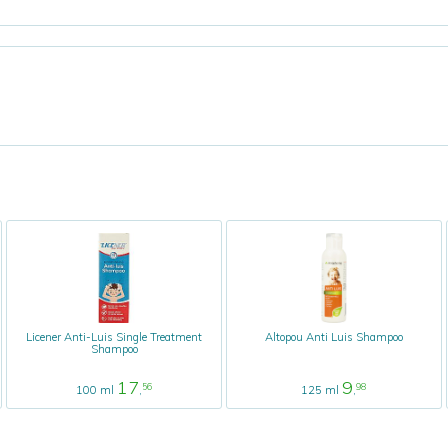
Licener Anti-Luis Single Treatment
Altopou Anti Luis Shampoo
Shampoo
17
9
56
98
100 ml
,
125 ml
,