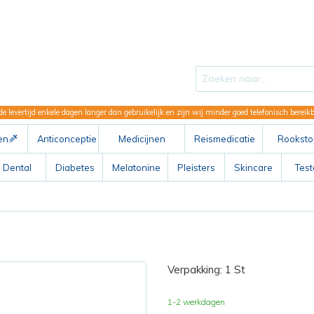
de levertijd enkele dagen langer dan gebruikelijk en zijn wij minder goed telefonisch berei
en
Anticonceptie
Medicijnen
Reismedicatie
Rooksto
ABC
Dental
Diabetes
Melatonine
Pleisters
Skincare
Tes
Verpakking: 1 St
1-2 werkdagen