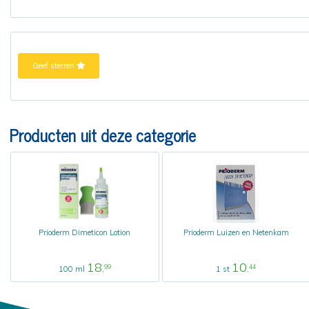
Geef sterren
Producten uit deze categorie
Prioderm Dimeticon Lotion
Prioderm Luizen en Netenkam
18
10
99
44
100 ml
,
1 st
,