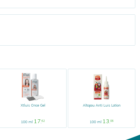
Xtluis Once Gel
Altopou Anti Luis Lotion
17
13
62
06
100 ml
,
100 ml
,