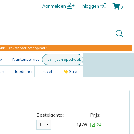
Aanmelden
Inloggen
0
kbaar. Excuses voor het ongemak.
p
Klantenservice
Inschrijven apotheek
ten
Toedienen
Travel
Sale
Bestelaantal:
Prijs:
14,
14,99
24