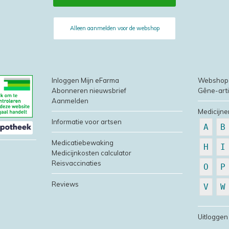
Alleen aanmelden voor de webshop
Inloggen Mijn eFarma
Webshop
Abonneren nieuwsbrief
Gêne-art
Aanmelden
Medicijne
Informatie voor artsen
A
B
Medicatiebewaking
H
I
Medicijnkosten calculator
Reisvaccinaties
O
P
Reviews
V
W
Uitloggen