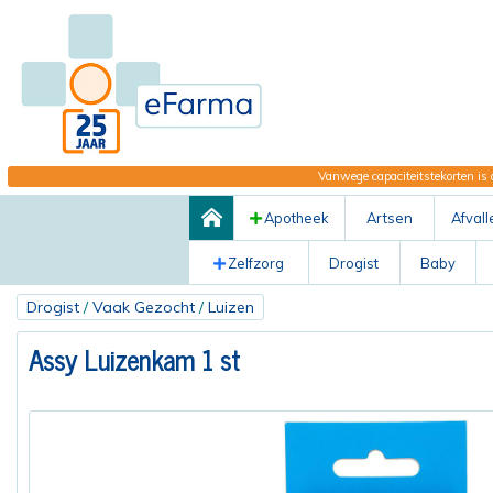
Vanwege capaciteitstekorten is 
Apotheek
Artsen
Afvall
Zelfzorg
Drogist
Baby
Drogist
/
Vaak Gezocht
/
Luizen
Assy Luizenkam 1 st