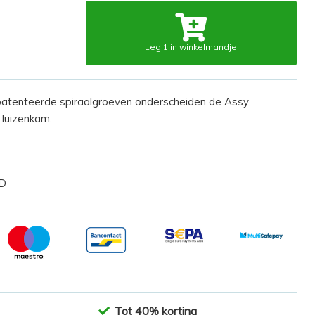
Leg 1 in winkelmandje
patenteerde spiraalgroeven onderscheiden de Assy
 luizenkam.
ND
Tot 40% korting