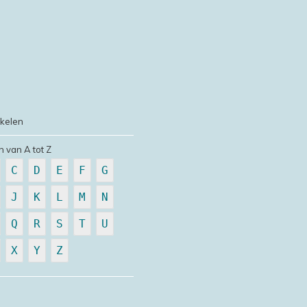
ikelen
n van A tot Z
C
D
E
F
G
J
K
L
M
N
Q
R
S
T
U
X
Y
Z