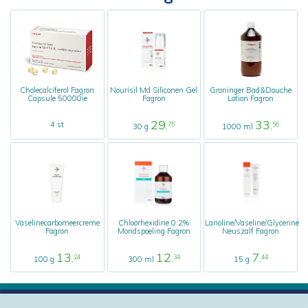
Cholecalciferol Fagron
Nourisil Md Siliconen Gel
Groninger Bad&Douche
Capsule 50000ie
Fagron
Lotion Fagron
29
33
4 st
75
56
30 g
,
1000 ml
,
Vaselinecarbomeercreme
Chloorhexidine 0.2%
Lanoline/Vaseline/Glycerine
Fagron
Mondspoeling Fagron
Neuszalf Fagron
13
12
7
24
34
44
100 g
,
300 ml
,
15 g
,