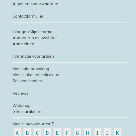
Algemene voorwaarden
Contactformulier
Inloggen Mijn eFarma
Abonneren nieuwsbrief
Aanmelden
Informatie voor artsen
Medicatiebewaking
Medicijnkosten calculator
Reisvaccinaties
Reviews
Webshop
Gêne-artikelen
Medicijnen van A tot Z
A
B
C
D
E
F
G
H
I
J
K