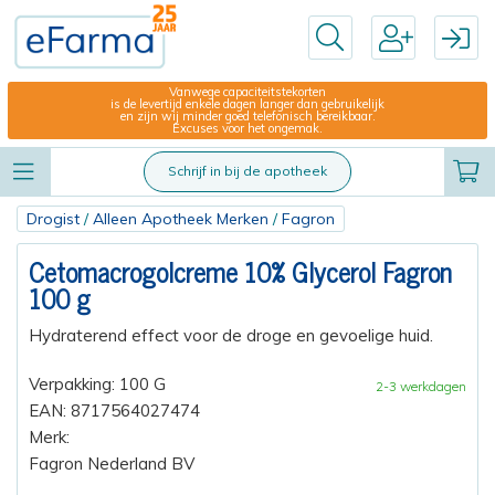
Vanwege capaciteitstekorten
is de levertijd enkele dagen langer dan gebruikelijk
en zijn wij minder goed telefonisch bereikbaar.
Excuses voor het ongemak.
Schrijf in bij de apotheek
Drogist
/
Alleen Apotheek Merken
/
Fagron
Cetomacrogolcreme 10% Glycerol Fagron
100 g
Hydraterend effect voor de droge en gevoelige huid.
Verpakking: 100 G
2-3 werkdagen
EAN: 8717564027474
Merk:
Fagron Nederland BV