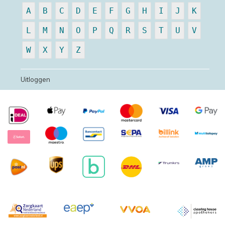
A
B
C
D
E
F
G
H
I
J
K
L
M
N
O
P
Q
R
S
T
U
V
W
X
Y
Z
Uitloggen