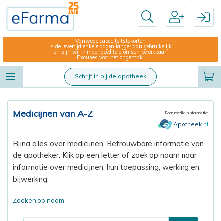
Vanwege capaciteitstekorten
is de levertijd enkele dagen langer dan gebruikelijk
en zijn wij minder goed telefonisch bereikbaar.
Excuses voor het ongemak.
Schrijf in bij de apotheek
Medicijnen van A-Z
Bron medicijninformatie:
Apotheek
.nl
Bijna alles over medicijnen. Betrouwbare informatie van
de apotheker. Klik op een letter of zoek op naam naar
informatie over medicijnen, hun toepassing, werking en
bijwerking.
Zoeken op naam