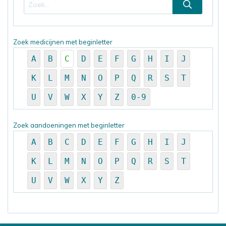
Zoek medicijnen met beginletter
A
B
C
D
E
F
G
H
I
J
K
L
M
N
O
P
Q
R
S
T
U
V
W
X
Y
Z
0-9
Zoek aandoeningen met beginletter
A
B
C
D
E
F
G
H
I
J
K
L
M
N
O
P
Q
R
S
T
U
V
W
X
Y
Z