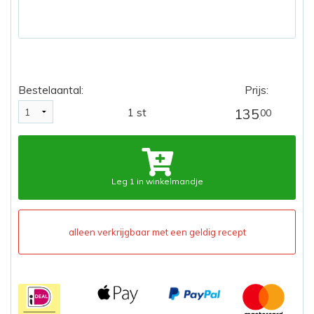
Bestelaantal:
Prijs:
135
1 st
00
,
Leg 1 in winkelmandje
alleen verkrijgbaar met een geldig recept