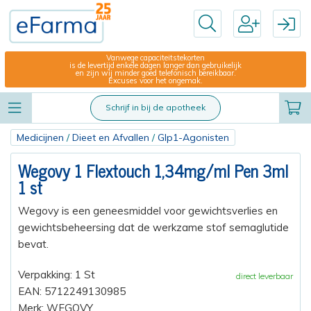
Vanwege capaciteitstekorten
is de levertijd enkele dagen langer dan gebruikelijk
en zijn wij minder goed telefonisch bereikbaar.
Excuses voor het ongemak.
Schrijf in bij de apotheek
Medicijnen
/
Dieet en Afvallen
/
Glp1-Agonisten
Wegovy 1 Flextouch 1,34mg/ml Pen 3ml
1 st
Wegovy is een geneesmiddel voor gewichtsverlies en
gewichtsbeheersing dat de werkzame stof semaglutide
bevat.
Verpakking: 1 St
direct leverbaar
EAN: 5712249130985
Merk: WEGOVY