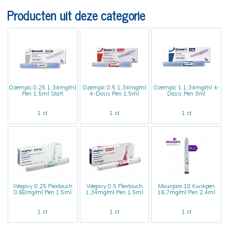
Producten uit deze categorie
Ozempic 0,25 1,34mg/ml
Ozempic 0,5 1,34mg/ml
Ozempic 1 1,34mg/ml 4-
Pen 1,5ml Start
4-Dosis Pen 1,5ml
Dosis Pen 3ml
1 st
1 st
1 st
Wegovy 0,25 Flextouch
Wegovy 0,5 Flextouch
Mounjaro 10 Kwikpen
0,68mg/ml Pen 1,5ml
1,34mg/ml Pen 1,5ml
16,7mg/ml Pen 2,4ml
1 st
1 st
1 st