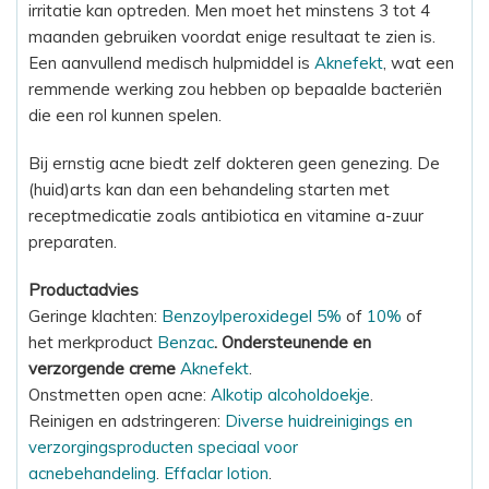
irritatie kan optreden. Men moet het minstens 3 tot 4
maanden gebruiken voordat enige resultaat te zien is.
Een aanvullend medisch hulpmiddel is
Aknefekt
, wat een
remmende werking zou hebben op bepaalde bacteriën
die een rol kunnen spelen.
Bij ernstig acne biedt zelf dokteren geen genezing. De
(huid)arts kan dan een behandeling starten met
receptmedicatie zoals antibiotica en vitamine a-zuur
preparaten.
Productadvies
Geringe klachten:
Benzoylperoxidegel 5%
of
10%
of
het merkproduct
Benzac
. Ondersteunende en
verzorgende creme
Aknefekt
.
Onstmetten open acne:
Alkotip alcoholdoekje
.
Reinigen en adstringeren:
Diverse huidreinigings en
verzorgingsproducten speciaal voor
acnebehandeling
.
Effaclar lotion
.