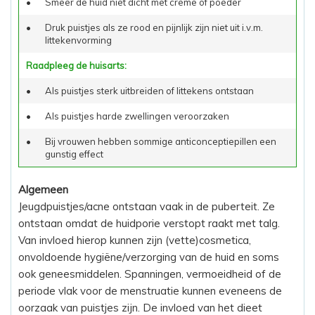
•
Smeer de huid niet dicht met creme of poeder
•
Druk puistjes als ze rood en pijnlijk zijn niet uit i.v.m.
littekenvorming
Raadpleeg de huisarts:
•
Als puistjes sterk uitbreiden of littekens ontstaan
•
Als puistjes harde zwellingen veroorzaken
•
Bij vrouwen hebben sommige anticonceptiepillen een
gunstig effect
Algemeen
Jeugdpuistjes/acne ontstaan vaak in de puberteit. Ze
ontstaan omdat de huidporie verstopt raakt met talg.
Van invloed hierop kunnen zijn (vette)cosmetica,
onvoldoende hygiëne/verzorging van de huid en soms
ook geneesmiddelen. Spanningen, vermoeidheid of de
periode vlak voor de menstruatie kunnen eveneens de
oorzaak van puistjes zijn. De invloed van het dieet