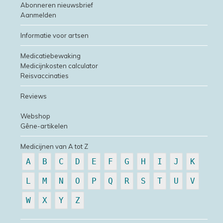
Abonneren nieuwsbrief
Aanmelden
Informatie voor artsen
Medicatiebewaking
Medicijnkosten calculator
Reisvaccinaties
Reviews
Webshop
Gêne-artikelen
Medicijnen van A tot Z
A
B
C
D
E
F
G
H
I
J
K
L
M
N
O
P
Q
R
S
T
U
V
W
X
Y
Z