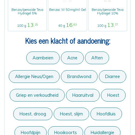
Benzoylperoxide Teva
Benzac W 50mg/ml Gel
Benzoylperoxide Teva
Hydrogel 5%
Hydrogel 10%
13
16
13
25
63
77
100 g
,
40 g
,
100 g
,
Kies een klacht of aandoening:
Aambeien
Acne
Aften
Allergie Neus/Ogen
Brandwond
Diarree
Griep en verkoudheid
Haaruitval
Hoest
Hoest, droog
Hoest, slijm
Hoofdluis
Hoofdpijn
Hooikoorts
Huidallergie