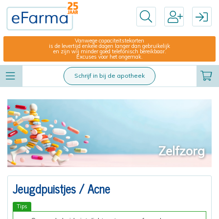
Vanwege capaciteitstekorten
is de levertijd enkele dagen langer dan gebruikelijk
en zijn wij minder goed telefonisch bereikbaar.
Excuses voor het ongemak.
Schrijf in bij de apotheek
Zelfzorg
Jeugdpuistjes / Acne
Tips