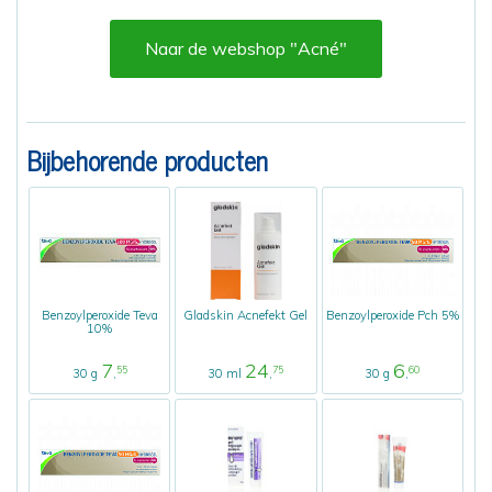
Naar de webshop "Acné"
Bijbehorende producten
Benzoylperoxide Teva
Gladskin Acnefekt Gel
Benzoylperoxide Pch 5%
10%
7
24
6
55
75
60
30 g
,
30 ml
,
30 g
,