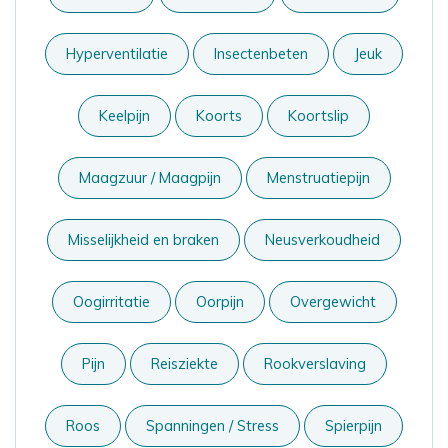
Hyperventilatie
Insectenbeten
Jeuk
Keelpijn
Koorts
Koortslip
Maagzuur / Maagpijn
Menstruatiepijn
Misselijkheid en braken
Neusverkoudheid
Oogirritatie
Oorpijn
Overgewicht
Pijn
Reisziekte
Rookverslaving
Roos
Spanningen / Stress
Spierpijn