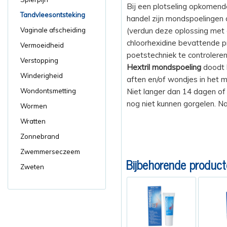
Bij een plotseling opkomend
Tandvleesontsteking
handel zijn mondspoelingen 
(verdun deze oplossing met 
Vaginale afscheiding
chloorhexidine bevattende p
Vermoeidheid
poetstechniek te controleren 
Verstopping
Hextril mondspoeling
doodt b
Winderigheid
aften en/of wondjes in het m
Niet langer dan 14 dagen of 
Wondontsmetting
nog niet kunnen gorgelen. Na 
Wormen
Wratten
Zonnebrand
Zwemmerseczeem
Bijbehorende product
Zweten