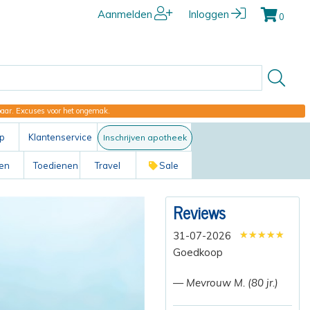
Aanmelden
Inloggen
0
kbaar. Excuses voor het ongemak.
p
Klantenservice
Inschrijven apotheek
ten
Toedienen
Travel
Sale
Reviews
★★★★★
★★★★★
★★★★★
31-07-2026
Goedkoop
— Mevrouw M. (80 jr.)