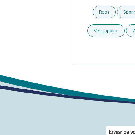
Roos
Spann
Verstopping
W
Ervaar de vo