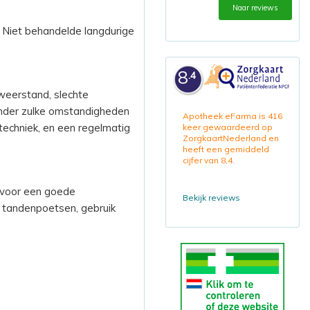
Naar reviews
. Niet behandelde langdurige
8
.4
weerstand, slechte
 onder zulke omstandigheden
Apotheek eFarma is 416
techniek, en een regelmatig
keer gewaardeerd op
ZorgkaartNederland en
heeft een gemiddeld
cijfer van 8,4.
 voor een goede
Bekijk reviews
w tandenpoetsen, gebruik