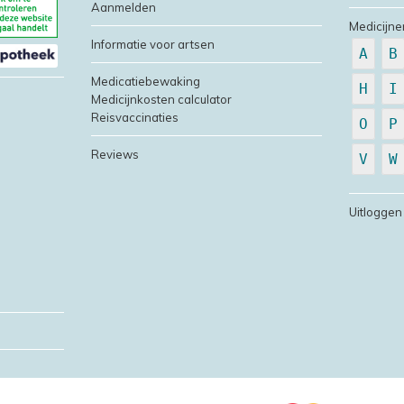
Aanmelden
Medicijne
Informatie voor artsen
A
B
Medicatiebewaking
H
I
Medicijnkosten calculator
Reisvaccinaties
O
P
Reviews
V
W
Uitloggen