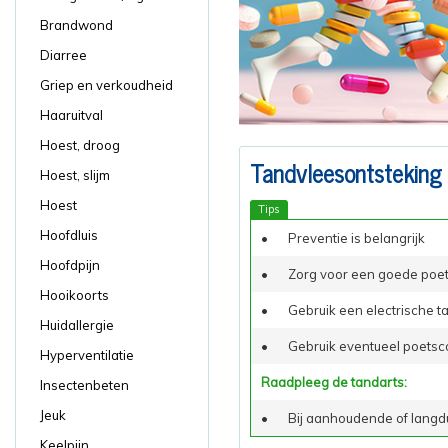
Brandwond
Diarree
Griep en verkoudheid
Haaruitval
Hoest, droog
Tandvleesontsteking
Hoest, slijm
Hoest
Tips
Hoofdluis
•
Preventie is belangrijk
Hoofdpijn
•
Zorg voor een goede poe
Hooikoorts
•
Gebruik een electrische t
Huidallergie
•
Gebruik eventueel poetsco
Hyperventilatie
Raadpleeg de tandarts:
Insectenbeten
Jeuk
•
Bij aanhoudende of langd
Keelpijn