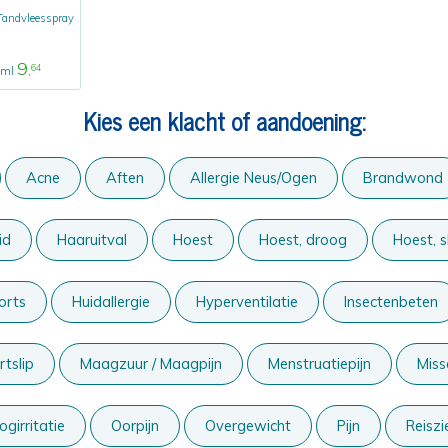
Tandvleesspray
9
64
 ml
,
Kies een klacht of aandoening:
Acne
Aften
Allergie Neus/Ogen
Brandwond
id
Haaruitval
Hoest
Hoest, droog
Hoest, s
orts
Huidallergie
Hyperventilatie
Insectenbeten
tslip
Maagzuur / Maagpijn
Menstruatiepijn
Miss
ogirritatie
Oorpijn
Overgewicht
Pijn
Reiszi