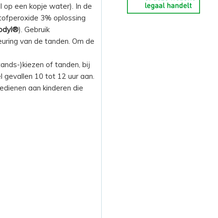
 op een kopje water). In de
stofperoxide 3% oplossing
odyl®
). Gebruik
leuring van de tanden. Om de
nds-)kiezen of tanden, bij
l gevallen 10 tot 12 uur aan.
oedienen aan kinderen die