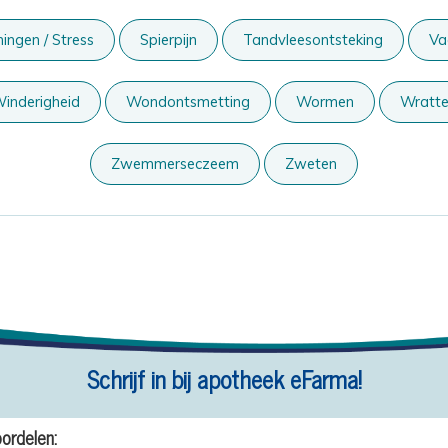
ingen / Stress
Spierpijn
Tandvleesontsteking
Va
inderigheid
Wondontsmetting
Wormen
Wratt
Zwemmerseczeem
Zweten
Schrijf in bij apotheek eFarma!
ordelen: