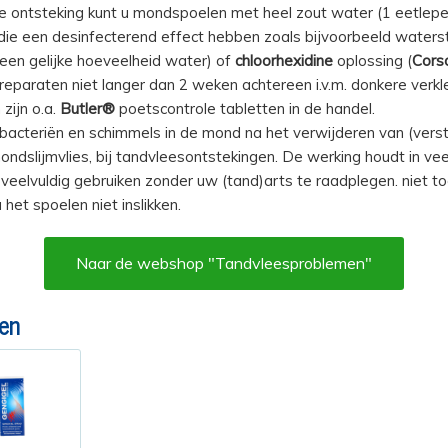
e ontsteking kunt u mondspoelen met heel zout water (1 eetlepel
die een desinfecterend effect hebben zoals bijvoorbeeld water
een gelijke hoeveelheid water) of
chloorhexidine
oplossing (
Cors
reparaten niet langer dan 2 weken achtereen i.v.m. donkere verk
zijn o.a.
Butler®
poetscontrole tabletten in de handel.
acteriën en schimmels in de mond na het verwijderen van (versta
ondslijmvlies, bij tandvleesontstekingen. De werking houdt in vee
veelvuldig gebruiken zonder uw (tand)arts te raadplegen. niet t
het spoelen niet inslikken.
Naar de webshop "Tandvleesproblemen"
en