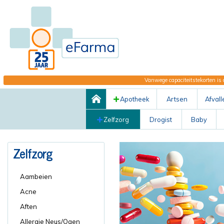
Vanwege capaciteitstekorten is 
Apotheek
Artsen
Afvall
Zelfzorg
Drogist
Baby
Zelfzorg
Aambeien
Acne
Aften
Allergie Neus/Ogen