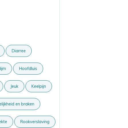
Diarree
lijm
Hoofdluis
Jeuk
Keelpijn
elijkheid en braken
ekte
Rookverslaving