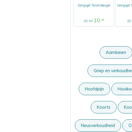
Gengigel Tandvleesgel
Gengigel 
10
78
20 ml
,
20
Aambeien
Griep en verkoudhe
Hoofdpijn
Hooiko
Koorts
Koor
Neusverkoudheid
O