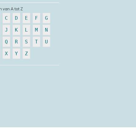
n van A tot Z
C
D
E
F
G
J
K
L
M
N
Q
R
S
T
U
X
Y
Z