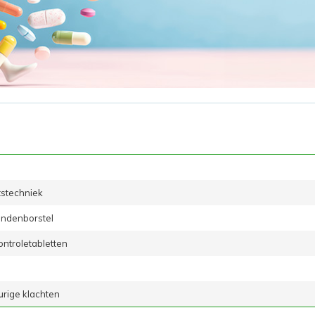
tstechniek
andenborstel
ntroletabletten
urige klachten