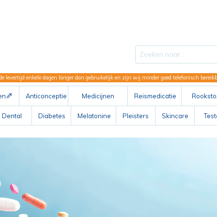
de levertijd enkele dagen langer dan gebruikelijk en zijn wij minder goed telefonisch berei
en
Anticonceptie
Medicijnen
Reismedicatie
Rooksto
ABC
Dental
Diabetes
Melatonine
Pleisters
Skincare
Tes