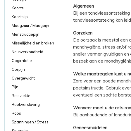
Algemeen
Koorts
Bij een tandvleesontsteking 
Koortslip
tandvleesontsteking kan lei
Maagzuur / Maagpijn
Oorzaken
Menstruatiepijn
De oorzaak is meestal een c
Misselijkheid en braken
mondhygiëne, stress en/of ro
Neusverkoudheid
sneller vermenigvuldigen en
bezoek aan de mondhygiënis
Oogirritatie
Oorpijn
Welke maatregelen kunt u 
Overgewicht
Zorg voor een goede mondhy
Pijn
poetsinstructie. Gebruik eve
eventueel een zachte borstel
Reisziekte
Rookverslaving
Wanneer moet u de arts ra
Roos
Bij aanhoudende of langduri
Spanningen / Stress
Geneesmiddelen
Spierpijn