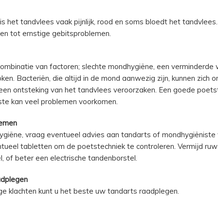
is het tandvlees vaak pijnlijk, rood en soms bloedt het tandvlees
den tot ernstige gebitsproblemen.
ombinatie van factoren; slechte mondhygiëne, een verminderde 
ken. Bacteriën, die altijd in de mond aanwezig zijn, kunnen zich
 een ontsteking van het tandvlees veroorzaken. Een goede poets
te kan veel problemen voorkomen.
nemen
giëne, vraag eventueel advies aan tandarts of mondhygiëniste
ntueel tabletten om de poetstechniek te controleren. Vermijd ru
, of beter een electrische tandenborstel.
adplegen
ge klachten kunt u het beste uw tandarts raadplegen.