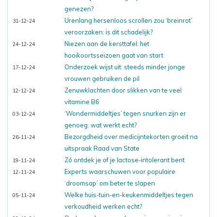
genezen?
Urenlang hersenloos scrollen zou ‘breinrot’
31-12-24
veroorzaken: is dit schadelijk?
Niezen aan de kersttafel: het
24-12-24
hooikoortsseizoen gaat van start
Onderzoek wijst uit: steeds minder jonge
17-12-24
vrouwen gebruiken de pil
Zenuwklachten door slikken van te veel
12-12-24
vitamine B6
‘Wondermiddeltjes’ tegen snurken zijn er
03-12-24
genoeg: wat werkt echt?
Bezorgdheid over medicijntekorten groeit na
26-11-24
uitspraak Raad van State
Zó ontdek je of je lactose-intolerant bent
19-11-24
Experts waarschuwen voor populaire
12-11-24
‘droomsap’ om beter te slapen
Welke huis-tuin-en-keukenmiddeltjes tegen
05-11-24
verkoudheid werken echt?