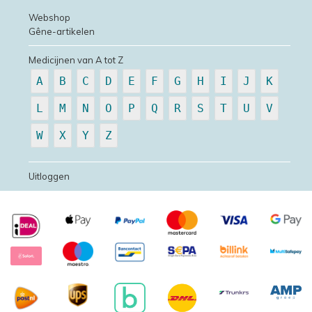
Webshop
Gêne-artikelen
Medicijnen van A tot Z
A
B
C
D
E
F
G
H
I
J
K
L
M
N
O
P
Q
R
S
T
U
V
W
X
Y
Z
Uitloggen