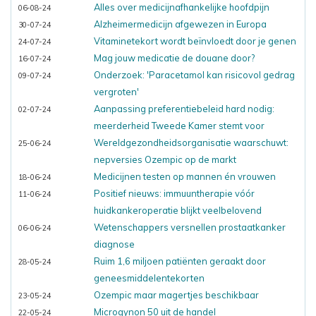
Alles over medicijnafhankelijke hoofdpijn
06-08-24
Alzheimermedicijn afgewezen in Europa
30-07-24
Vitaminetekort wordt beïnvloedt door je genen
24-07-24
Mag jouw medicatie de douane door?
16-07-24
Onderzoek: 'Paracetamol kan risicovol gedrag
09-07-24
vergroten'
Aanpassing preferentiebeleid hard nodig:
02-07-24
meerderheid Tweede Kamer stemt voor
Wereldgezondheidsorganisatie waarschuwt:
25-06-24
nepversies Ozempic op de markt
Medicijnen testen op mannen én vrouwen
18-06-24
Positief nieuws: immuuntherapie vóór
11-06-24
huidkankeroperatie blijkt veelbelovend
Wetenschappers versnellen prostaatkanker
06-06-24
diagnose
Ruim 1,6 miljoen patiënten geraakt door
28-05-24
geneesmiddelentekorten
Ozempic maar magertjes beschikbaar
23-05-24
Microgynon 50 uit de handel
22-05-24