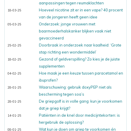
aanpassingen tegen reumaklachten
Hoeveel nicotine zit er in een vape? 40 procent
18-03-25
van de jongeren heeft geen idee
Onderzoek: jonge vrouwen met
05-03-25
baarmoederhalskanker blijken vaak niet
gevaccineerd
Doorbraak in onderzoek naar kaalheid: ‘Grote
25-02-25
stap richting een wondermiddel’
Gezond of geldverspilling? Zo kies je de juiste
18-02-25
supplementen
Hoe maak je een keuze tussen paracetamol en
04-02-25
ibuprofen?
Waarschuwing: gebruik doxyPEP niet als
28-01-25
bescherming tegen soa’s
De griepgolf is in volle gang: kun je voorkomen
28-01-25
dat je griep krijgt?
Patiënten in de knel door medicijntekorten: is
14-01-25
hergebruik de oplossing?
Wat kun je doen om griep te voorkomen én
08-01-25