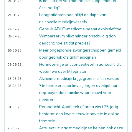
Is het slikken van magnesiumsupplementen
29-08-25
écht nodig?
Longpatiënten nog altijd de dupe van
29-08-25
risicovolle medicijnwissels
Gebruik ADHD-medicatie neemt explosief toe
22-07-25
Wimperserum blijkt minder onschuldig dan
08-07-25
gedacht: hoe zit dat precies?
Meer ongeplande zwangerschappen gemeld
10-06-25
door gebruik afslankmedicijnen
Hormoonvrije anticonceptiepil in aantocht: dit
03-06-25
weten we over Mifepriston
Alzheimermedicijn krijgt groen licht in Europa
13-05-25
‘Gezonde en sportieve’ jongen overlijdt aan
08-04-25
nep-oxycodon: familie waarschuwt voor
gevaren
Persbericht: Apotheek eFarma viert 25-jarig
31-03-25
bestaan: een kwart eeuw innovatie in online
farmacie
Arts legt uit: naast medicijnen helpen ook deze
25-03-25