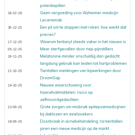
potentiepillen
Geen vergoeding voor Alzheimer-medicijn
18-02-26
Lecanemab
Een pil om te stoppen met roken: hoe werkt dat
30-12-25
precies?
Waarom fentanyl steeds vaker in het nieuws is
17-12-25
Meer sterfgevallen door nep-pijnstillers
05-12-25
Melatonine minder onschuldig dan gedacht:
19-11-25
langdurig gebruik kan leiden tot hartproblemen
Tientallen meldingen van bijwerkingen door
21-10-25
DroomSap
Nieuwe waarschuwing voor
14-10-25
haaruitvalmiddelen: risico op
zelfmoordgedachten
Grote zorgen om misbruik epilepsiemedicijnen
23-09-25
bij daklozen en asielzoekers
Doorbraak in acnebehandeling: na tientallen
16-09-25
jaren een nieuw medicijn op de markt