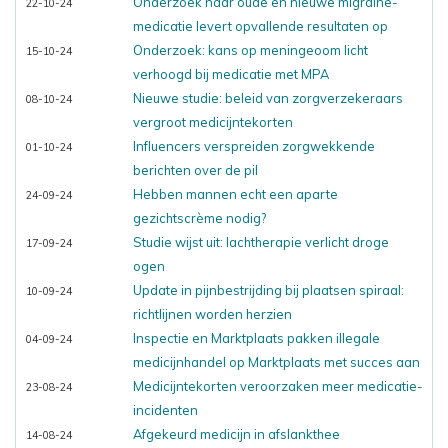
Onderzoek naar oude en nieuwe migraine-
22-10-24
medicatie levert opvallende resultaten op
Onderzoek: kans op meningeoom licht
15-10-24
verhoogd bij medicatie met MPA
Nieuwe studie: beleid van zorgverzekeraars
08-10-24
vergroot medicijntekorten
Influencers verspreiden zorgwekkende
01-10-24
berichten over de pil
Hebben mannen echt een aparte
24-09-24
gezichtscrème nodig?
Studie wijst uit: lachtherapie verlicht droge
17-09-24
ogen
Update in pijnbestrijding bij plaatsen spiraal:
10-09-24
richtlijnen worden herzien
Inspectie en Marktplaats pakken illegale
04-09-24
medicijnhandel op Marktplaats met succes aan
Medicijntekorten veroorzaken meer medicatie-
23-08-24
incidenten
Afgekeurd medicijn in afslankthee
14-08-24