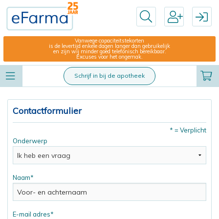
Vanwege capaciteitstekorten
is de levertijd enkele dagen langer dan gebruikelijk
en zijn wij minder goed telefonisch bereikbaar.
Excuses voor het ongemak.
Schrijf in bij de apotheek
Contactformulier
* = Verplicht
Onderwerp
Naam*
E-mail adres*