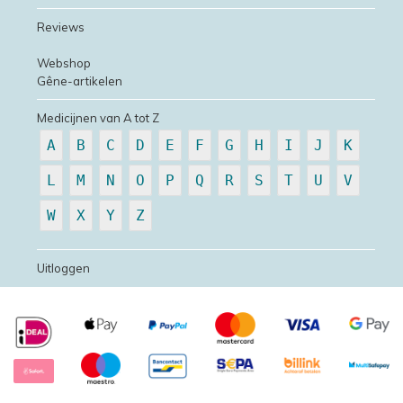
Reviews
Webshop
Gêne-artikelen
Medicijnen van A tot Z
A
B
C
D
E
F
G
H
I
J
K
L
M
N
O
P
Q
R
S
T
U
V
W
X
Y
Z
Uitloggen