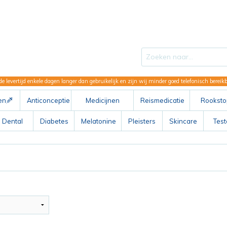
de levertijd enkele dagen langer dan gebruikelijk en zijn wij minder goed telefonisch berei
en
Anticonceptie
Medicijnen
Reismedicatie
Rooksto
ABC
Dental
Diabetes
Melatonine
Pleisters
Skincare
Tes