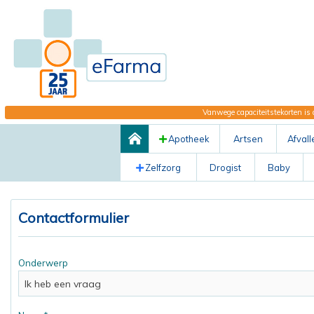
Vanwege capaciteitstekorten is 
Apotheek
Artsen
Afvall
Zelfzorg
Drogist
Baby
Contactformulier
Onderwerp