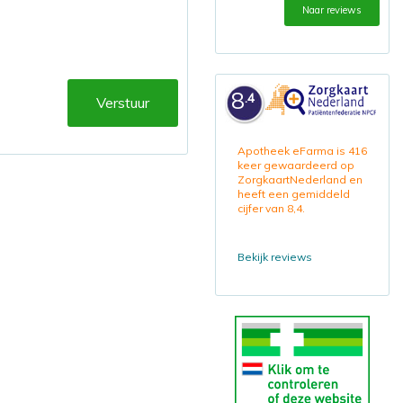
Naar reviews
8
.4
Verstuur
Apotheek eFarma is 416
keer gewaardeerd op
ZorgkaartNederland en
heeft een gemiddeld
cijfer van 8,4.
Bekijk reviews