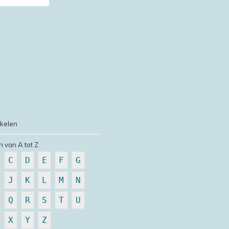
ikelen
n van A tot Z
C
D
E
F
G
J
K
L
M
N
Q
R
S
T
U
X
Y
Z