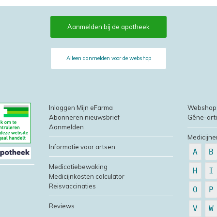
Aanmelden bij de apotheek
Alleen aanmelden voor de webshop
Inloggen Mijn eFarma
Webshop
Abonneren nieuwsbrief
Gêne-art
Aanmelden
Medicijne
Informatie voor artsen
A
B
Medicatiebewaking
H
I
Medicijnkosten calculator
Reisvaccinaties
O
P
Reviews
V
W