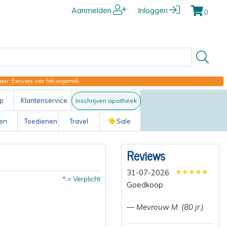
Aanmelden
Inloggen
0
kbaar. Excuses voor het ongemak.
p
Klantenservice
Inschrijven apotheek
ten
Toedienen
Travel
Sale
Reviews
★★★★★
★★★★★
★★★★★
31-07-2026
* = Verplicht
Goedkoop
— Mevrouw M. (80 jr.)