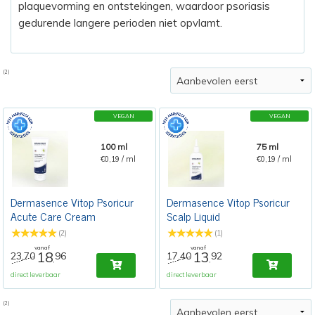
plaquevorming en ontstekingen, waardoor psoriasis
gedurende langere perioden niet opvlamt.
(2)
VEGAN
VEGAN
100 ml
75 ml
€0,19 / ml
€0,19 / ml
Dermasence Vitop Psoricur
Dermasence Vitop Psoricur
Acute Care Cream
Scalp Liquid
(2)
(1)
vanaf
vanaf
18
13
23,70
96
17,40
92
,
,
direct leverbaar
direct leverbaar
(2)