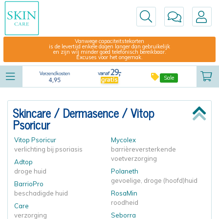
Vanwege capaciteitstekorten
is de levertijd enkele dagen langer dan gebruikelijk
en zijn wij minder goed telefonisch bereikbaar.
Excuses voor het ongemak.
Sale
Skincare
/
Dermasence /
Vitop
Psoricur
Vitop Psoricur
Mycolex
verlichting bij psoriasis
barrièreversterkende
voetverzorging
Adtop
droge huid
Polaneth
gevoelige, droge (hoofd)huid
BarrioPro
beschadigde huid
RosaMin
roodheid
Care
verzorging
Seborra