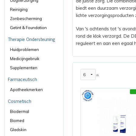
Oogverzorging
de juiste zorg. De combina
biedt een duurzaam verzorgi
Reiniging
lichte verzorgingsproducten 
Zonbescherming
Getint & Foundation
Van 's ochtends tot 's avond
rond de klok verzorgd. De D
Therapie Ondersteuning
reguleert en aan een egaal h
Huidproblemen
Medicijngebruik
Supplementen
(9)
Farmaceutisch
Apotheekmerken
Cosmetisch
Biodermal
Biomed
Gladskin