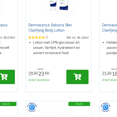
mpoo
Dermasence Seborra Skin
Dermase
Clarifying Body Lotion
Clarifyi
(3)
ml
€0,07/ml
200 ml
€0,12/ml
t
Lotion met 10% glycolzuur en
Helder
rkoelt
ureum. Verfijnt, hydrateert en
zuive
s
zuivert onzuivere huid.
puistje
vanaf
vanaf
23
1
29,50
60
23,20
,
direct leverbaar
direct leve
VEGAN
VEGAN