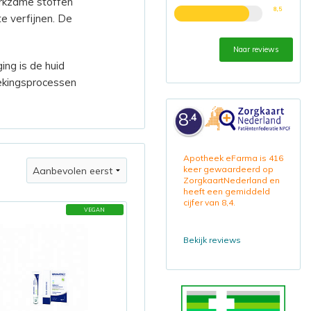
rkzame stoffen
8,5
e verfijnen. De
Naar reviews
ing is de huid
tekingsprocessen
8
.4
Apotheek eFarma is 416
keer gewaardeerd op
ZorgkaartNederland en
heeft een gemiddeld
cijfer van 8,4.
VEGAN
Bekijk reviews