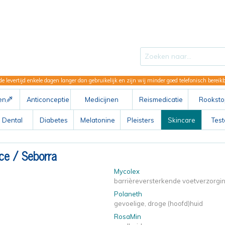
de levertijd enkele dagen langer dan gebruikelijk en zijn wij minder goed telefonisch berei
en
Anticonceptie
Medicijnen
Reismedicatie
Rooksto
ABC
Dental
Diabetes
Melatonine
Pleisters
Skincare
Tes
ce /
Seborra
Mycolex
barrièreversterkende voetverzorgi
Polaneth
gevoelige, droge (hoofd)huid
RosaMin