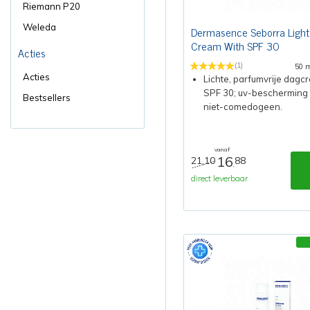
Riemann P20
Weleda
Dermasence Seborra Light
Cream With SPF 30
Acties
(1)
50 
Acties
Lichte, parfumvrije dagc
SPF 30; uv-bescherming
Bestsellers
niet-comedogeen.
vanaf
16
21,10
88
,
direct leverbaar