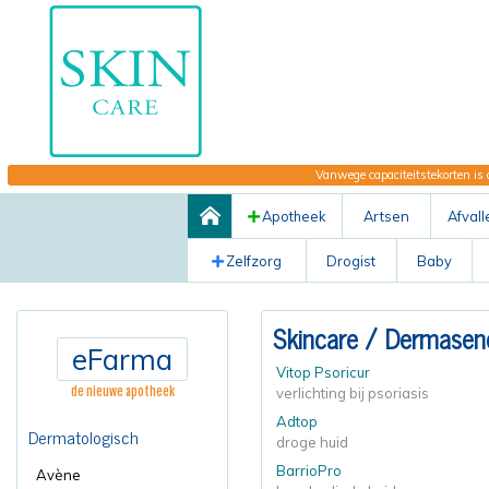
Vanwege capaciteitstekorten is 
Apotheek
Artsen
Afvall
Zelfzorg
Drogist
Baby
Skincare
/
Dermasen
eFarma
Vitop Psoricur
de nieuwe apotheek
verlichting bij psoriasis
Adtop
Dermatologisch
droge huid
BarrioPro
Avène