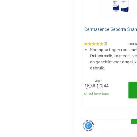
Dermasence Seborra Sha
(6)
200 
Shampoo tegen roos me
Octopirox®; kalmeert, ve
en geschikt voor dagelijk
gebruik.
vanaf
13
16,79
44
,
direct leverbaar