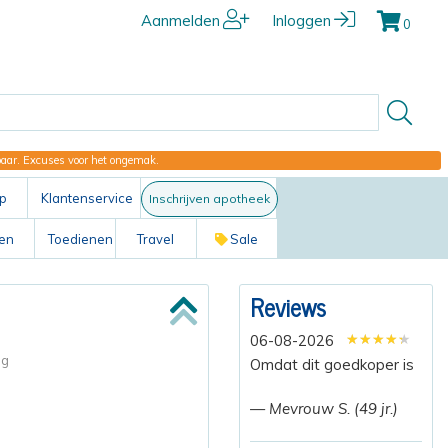
Aanmelden
Inloggen
0
kbaar. Excuses voor het ongemak.
p
Klantenservice
Inschrijven apotheek
ten
Toedienen
Travel
Sale
Reviews
★★★★★
★★★★★
★★★★★
06-08-2026
ng
Omdat dit goedkoper is
— Mevrouw S. (49 jr.)