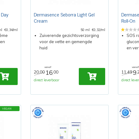
 Day
Dermasence Seborra Light Gel
Dermasen
Cream
Roll-On
ml
€0,34/ml
50 ml
€0,32/ml
rème
Zuiverende gezichtsverzorging
SOS ro
 en
voor de vette en gemengde
glucon
huid
en verf
vanaf
vanaf
16
9
20,00
00
11,49
,
,
direct leverbaar
direct leve
VEGAN