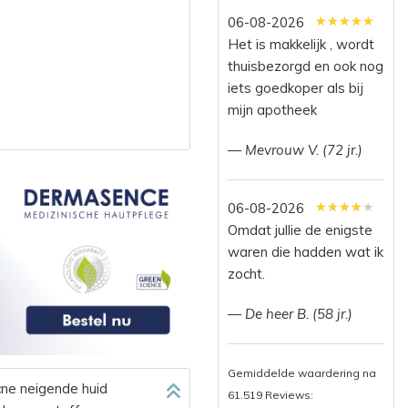
★★★★★
★★★★★
★★★★★
06-08-2026
Het is makkelijk , wordt
thuisbezorgd en ook nog
iets goedkoper als bij
mijn apotheek
— Mevrouw V. (72 jr.)
★★★★★
★★★★★
★★★★★
06-08-2026
Omdat jullie de enigste
waren die hadden wat ik
zocht.
— De heer B. (58 jr.)
Gemiddelde waardering na
ne neigende huid
61.519 Reviews: