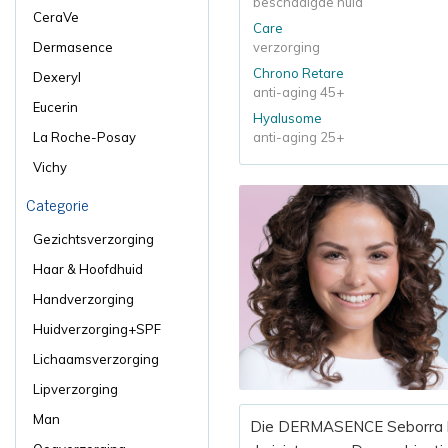
beschadigde huid
CeraVe
Care
Dermasence
verzorging
Chrono Retare
Dexeryl
anti-aging 45+
Eucerin
Hyalusome
La Roche-Posay
anti-aging 25+
Vichy
Categorie
Gezichtsverzorging
Haar & Hoofdhuid
Handverzorging
Huidverzorging+SPF
Lichaamsverzorging
Lipverzorging
Man
Die DERMASENCE Seborra lij