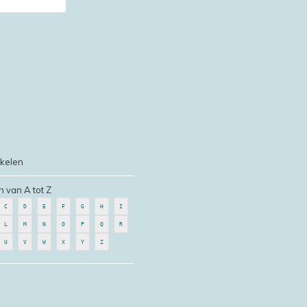
ikelen
n van A tot Z
C
D
E
F
G
H
I
L
M
N
O
P
Q
R
U
V
W
X
Y
Z