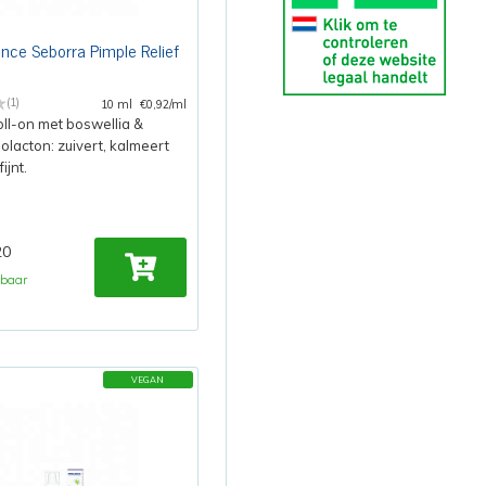
ce Seborra Pimple Relief
(1)
10 ml
€0,92/ml
ll-on met boswellia &
olacton: zuivert, kalmeert
ijnt.
20
rbaar
VEGAN