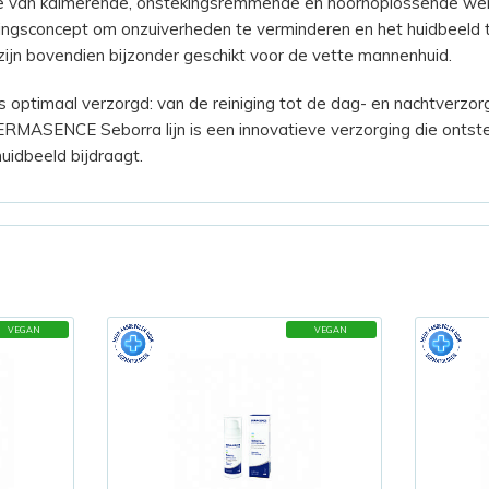
tie van kalmerende, onstekingsremmende en hoornoplossende we
ngsconcept om onzuiverheden te verminderen en het huidbeeld t
zijn bovendien bijzonder geschikt voor de vette mannenhuid.
s optimaal verzorgd: van de reiniging tot de dag- en nachtverzorg
ERMASENCE Seborra lijn is een innovatieve verzorging die onts
uidbeeld bijdraagt.
VEGAN
VEGAN