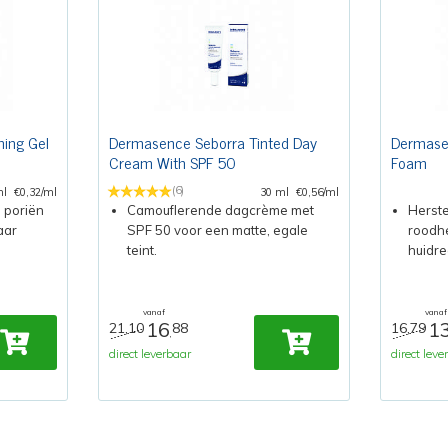
ing Gel
Dermasence Seborra Tinted Day
Dermasen
Cream With SPF 50
Foam
(6)
ml
€0,32/ml
30 ml
€0,56/ml
 poriën
Camouflerende dagcrème met
Herste
aar
SPF 50 voor een matte, egale
roodhe
teint.
huidre
vanaf
vanaf
16
1
21,10
88
16,79
,
direct leverbaar
direct leve