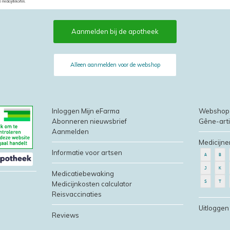
e medicijntekorten.
Aanmelden bij de apotheek
Alleen aanmelden voor de webshop
Inloggen Mijn eFarma
Webshop
Abonneren nieuwsbrief
Gêne-art
Aanmelden
Medicijne
Informatie voor artsen
A
B
J
K
Medicatiebewaking
S
T
Medicijnkosten calculator
Reisvaccinaties
Uitloggen
Reviews