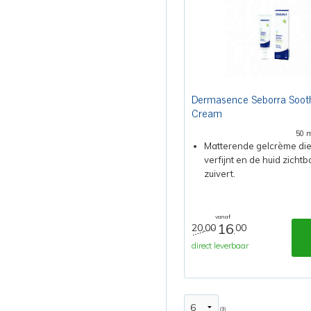
Dermasence Seborra Sooth
Cream
50 
Matterende gelcrème die
verfijnt en de huid zichtb
zuivert.
vanaf
16
20,00
00
,
direct leverbaar
(9)