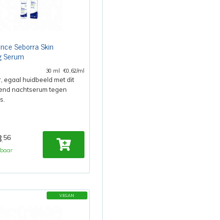
nce Seborra Skin
ng Serum
30 ml
€0,62/ml
, egaal huidbeeld met dit
rend nachtserum tegen
s.
8
56
,
rbaar
VEGAN