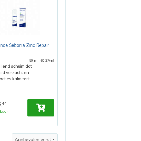
ce Seborra Zinc Repair
50 ml
€0,27/ml
llend schuim dat
id verzacht en
acties kalmeert.
3
44
,
rbaar