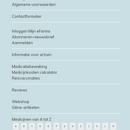
Algemene voorwaarden
Contactformulier
Inloggen Mijn eFarma
Abonneren nieuwsbrief
Aanmelden
Informatie voor artsen
Medicatiebewaking
Medicijnkosten calculator
Reisvaccinaties
Reviews
Webshop
Gêne-artikelen
Medicijnen van A tot Z
A
B
C
D
E
F
G
H
I
J
K
L
M