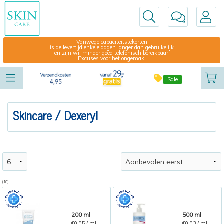
Vanwege capaciteitstekorten
is de levertijd enkele dagen langer dan gebruikelijk
en zijn wij minder goed telefonisch bereikbaar.
Excuses voor het ongemak.
Sale
Skincare
/ Dexeryl
(10)
200 ml
500 ml
€0,05 / ml
€0,03 / ml