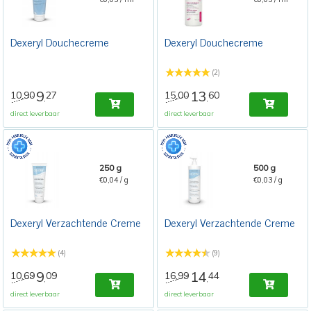
Dexeryl Douchecreme
Dexeryl Douchecreme
(2)
9
13
10,90
27
15,00
60
,
,
direct leverbaar
direct leverbaar
250 g
500 g
€0,04 / g
€0,03 / g
Dexeryl Verzachtende Creme
Dexeryl Verzachtende Creme
(4)
(9)
9
14
10,69
09
16,99
44
,
,
direct leverbaar
direct leverbaar