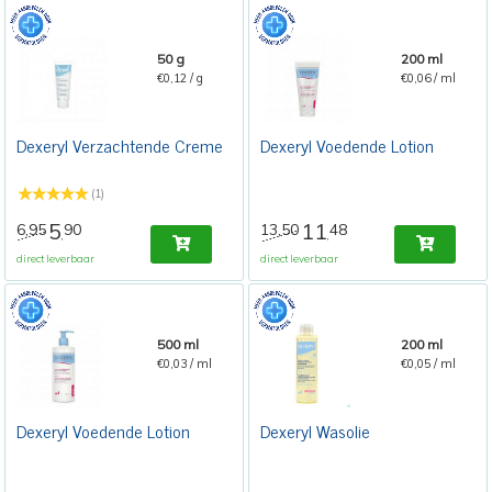
50 g
200 ml
€0,12 / g
€0,06 / ml
Dexeryl Verzachtende Creme
Dexeryl Voedende Lotion
(1)
5
11
6,95
90
13,50
48
,
,
direct leverbaar
direct leverbaar
500 ml
200 ml
€0,03 / ml
€0,05 / ml
Dexeryl Voedende Lotion
Dexeryl Wasolie