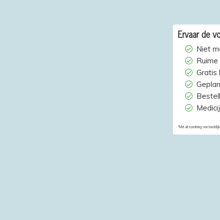
Ervaar de vo
Niet m
Ruime 
Gratis
Geplan
Bestelh
Medici
*Met uitzondering van landelijk