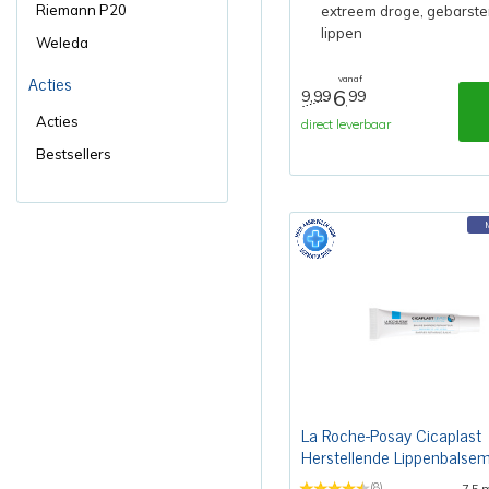
Riemann P20
extreem droge, gebarste
lippen
Weleda
Acties
vanaf
6
9,99
99
,
Acties
direct leverbaar
Bestsellers
La Roche-Posay Cicaplast
Herstellende Lippenbalse
(8)