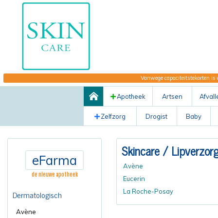
Vanwege capaciteitstekorten is 
Apotheek
Artsen
Afvall
Zelfzorg
Drogist
Baby
Skincare
/ Lipverzor
eFarma
Avène
de nieuwe apotheek
Eucerin
La Roche-Posay
Dermatologisch
Avène