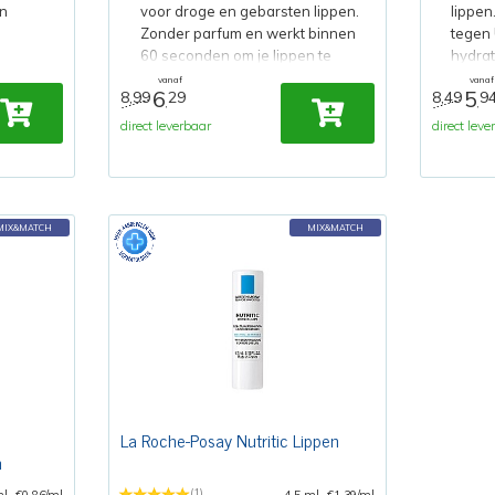
n
voor droge en gebarsten lippen.
lippen
Zonder parfum en werkt binnen
tegen 
60 seconden om je lippen te
hydrat
herstellen..
vanaf
vanaf
6
5
8,99
29
8,49
9
,
,
direct leverbaar
direct leve
MIX&MATCH
MIX&MATCH
La Roche-Posay Nutritic Lippen
m
(1)