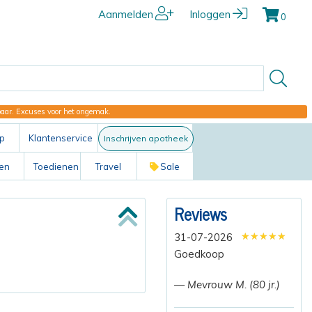
Aanmelden
Inloggen
0
kbaar. Excuses voor het ongemak.
p
Klantenservice
Inschrijven apotheek
ten
Toedienen
Travel
Sale
Reviews
★★★★★
★★★★★
★★★★★
31-07-2026
Goedkoop
— Mevrouw M. (80 jr.)