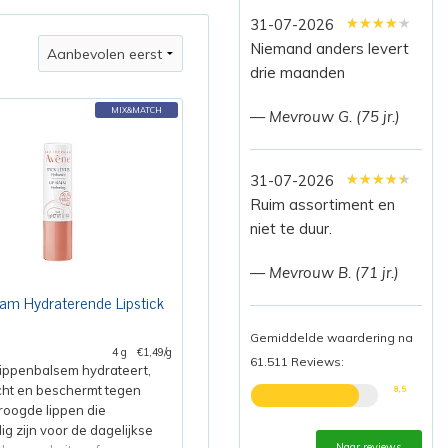
★★★★★
★★★★★
★★★★★
31-07-2026
Niemand anders levert
drie maanden
MIX&MATCH
— Mevrouw G. (75 jr.)
★★★★★
★★★★★
★★★★★
31-07-2026
Ruim assortiment en
niet te duur.
— Mevrouw B. (71 jr.)
am Hydraterende Lipstick
Gemiddelde waardering na
4 g
€1,49/g
61.511 Reviews:
ippenbalsem hydrateert,
cht en beschermt tegen
8,5
roogde lippen die
ig zijn voor de dagelijkse
Naar reviews