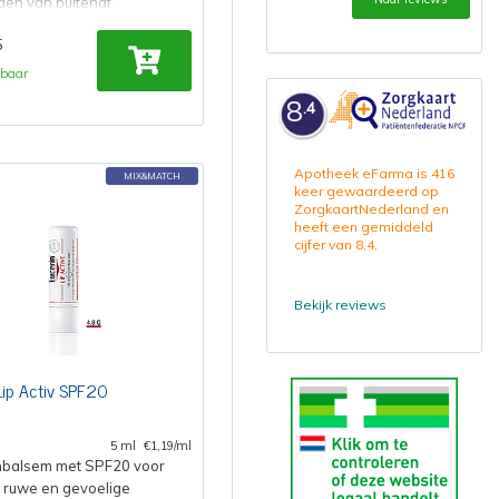
den van buitenaf.
5
rbaar
8
.4
Apotheek eFarma is 416
MIX&MATCH
keer gewaardeerd op
ZorgkaartNederland en
heeft een gemiddeld
cijfer van 8,4.
Bekijk reviews
Lip Activ SPF20
5 ml
€1,19/ml
nbalsem met SPF20 voor
 ruwe en gevoelige