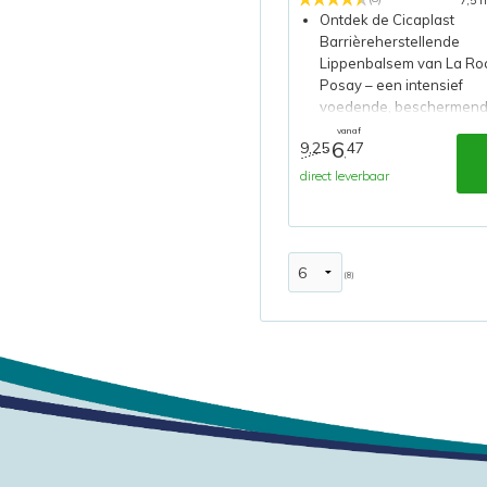
7,5 
Ontdek de Cicaplast
Barrièreherstellende
Lippenbalsem van La Ro
Posay – een intensief
voedende, beschermen
formule die droge en
vanaf
6
9,25
47
geïrriteerde lippen kalme
,
herstelt en beschermt. Id
direct leverbaar
voor dagelijks gebruik.
(8)