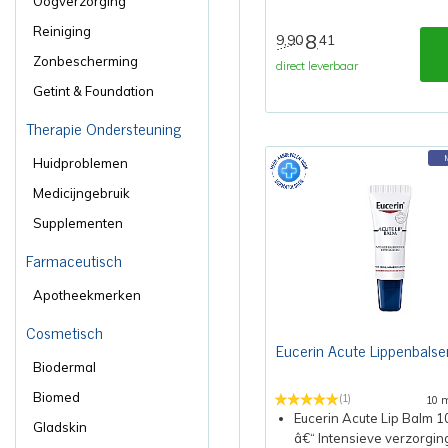
Oogverzorging
Reiniging
8
9,90
41
,
Zonbescherming
direct leverbaar
Getint & Foundation
Therapie Ondersteuning
Huidproblemen
Medicijngebruik
Supplementen
Farmaceutisch
Apotheekmerken
Cosmetisch
Eucerin Acute Lippenbals
Biodermal
Biomed
(1)
10 
Eucerin Acute Lip Balm 1
Gladskin
â€“ Intensieve verzorgin