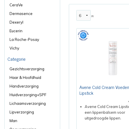
CeraVe
Dermasence
(8)
Dexeryl
Eucerin
La Roche-Posay
Vichy
Categorie
Gezichtsverzorging
Haar & Hoofdhuid
Avene Cold Cream Voede
Handverzorging
Lipstick
Huidverzorging+SPF
Lichaamsverzorging
Avene Cold Cream Lipstic
Lipverzorging
een lippenbalsem voor
uitgedroogde lippen.
Man