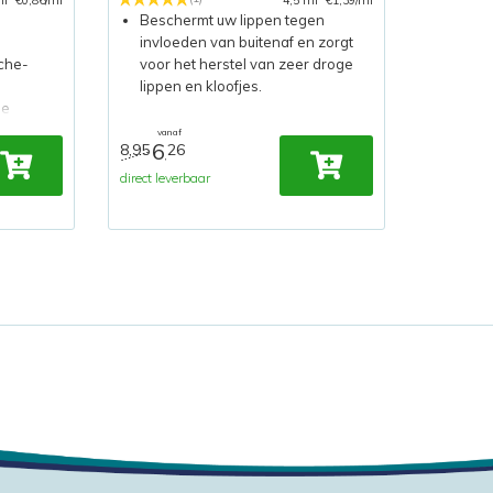
ml
€0,86/ml
4,5 ml
€1,39/ml
Beschermt uw lippen tegen
invloeden van buitenaf en zorgt
che-
voor het herstel van zeer droge
lippen en kloofjes.
de
vanaf
6
8,95
26
ert,
,
eaal
direct leverbaar