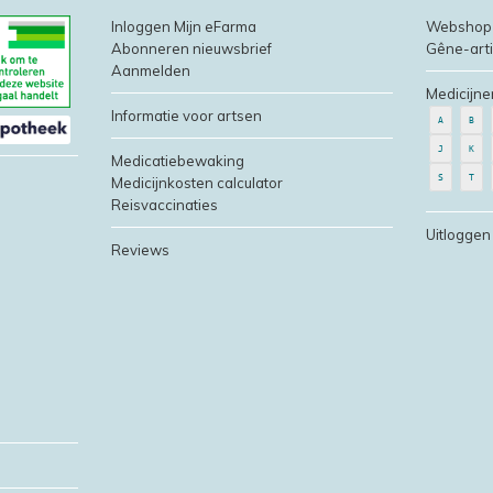
Inloggen Mijn eFarma
Webshop
Abonneren nieuwsbrief
Gêne-art
Aanmelden
Medicijne
Informatie voor artsen
A
B
J
K
Medicatiebewaking
S
T
Medicijnkosten calculator
Reisvaccinaties
Uitloggen
Reviews