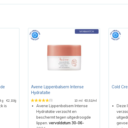
MIX&MATCH
nde
Avene Lippenbalsem Intense
Cold Cre
Hydratatie
(1)
4 g
€2,10/g
10 ml
€0,81/ml
k is
Avene Lippenbalsem Intense
Deze l
Hydratatie verzacht en
verza
beschermt tegen uitgedroogde
uitged
lippen.
vervaldatum 30-06-
gevoel