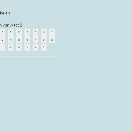
ikelen
n van A tot Z
C
D
E
F
G
H
I
L
M
N
O
P
Q
R
U
V
W
X
Y
Z