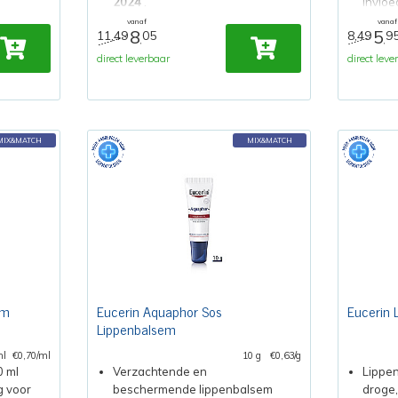
2024
.
invloe
vanaf
vanaf
8
5
11,49
05
8,49
9
,
,
direct leverbaar
direct leve
MIX&MATCH
MIX&MATCH
em
Eucerin Aquaphor Sos
Eucerin 
Lippenbalsem
ml
€0,70/ml
10 g
€0,63/g
0 ml
Verzachtende en
Lippe
g voor
beschermende lippenbalsem
droge,