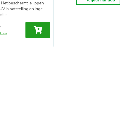
. Het beschermt je lippen
UV-blootstelling en lage
atie.
4
rbaar