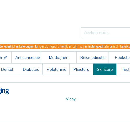
de levertijd enkele dagen langer dan gebruikelijk en zijn wij minder goed telefonisch berei
en
Anticonceptie
Medicijnen
Reismedicatie
Rooksto
ABC
Dental
Diabetes
Melatonine
Pleisters
Skincare
Tes
ging
Vichy