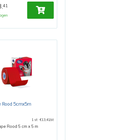
3
41
,
agen
e Rood 5cmx5m
1 st
€13,41/st
ape Rood 5 cm x 5 m