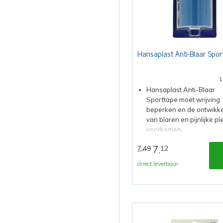
Hansaplast Anti-Blaar Spor
1
Hansaplast Anti-Blaar
Sporttape moet wrijving
beperken en de ontwikke
van blaren en pijnlijke p
voorkomen..
7
7,49
12
,
direct leverbaar