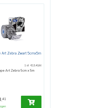
e Art Zebra Zwart 5cmx5m
1 st
€13,41/st
ape Art Zebra 5cm x 5m
3
41
,
agen