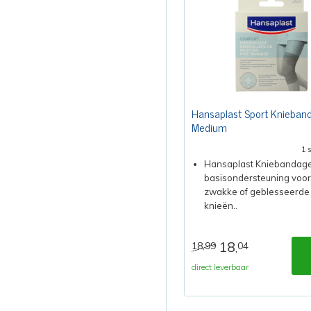
Hansaplast Sport Knieban
Medium
1 
Hansaplast Kniebandage
basisondersteuning voor
zwakke of geblesseerde
knieën..
18
18,99
04
,
direct leverbaar