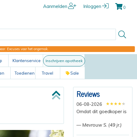
Aanmelden
Inloggen
0
kbaar. Excuses voor het ongemak.
p
Klantenservice
Inschrijven apotheek
ten
Toedienen
Travel
Sale
Reviews
★★★★★
★★★★★
★★★★★
06-08-2026
Omdat dit goedkoper is
— Mevrouw S. (49 jr.)