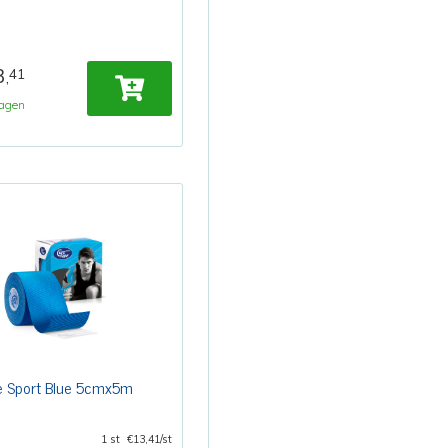
3
41
,
agen
e Sport Blue 5cmx5m
1 st
€13,41/st