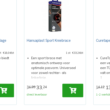
dage
Hansaplast Sport Kniebrace
Curetap
st
€18,04/st
1 st
€33,24/st
 biedt
Een sport brace met
CureTa
anatomisch ontwerp voor
een ve
optimale pasvorm. Universeel
een TÜ
voor zowel rechter- als
valt o
linkerknie.
1
33
1
34,99
24
14,12
,
direct leverbaar
1-2 werkd