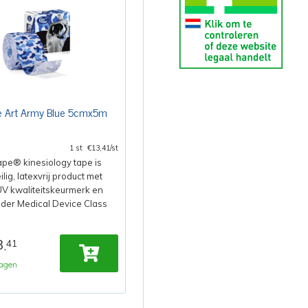
e Art Army Blue 5cmx5m
1 st
€13,41/st
pe® kinesiology tape is
ilig, latexvrij product met
V kwaliteitskeurmerk en
nder Medical Device Class
3
41
,
agen