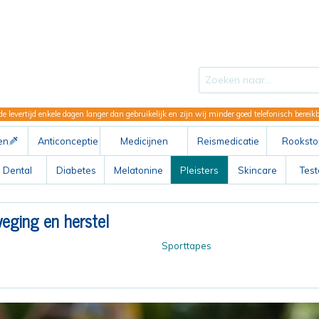
de levertijd enkele dagen langer dan gebruikelijk en zijn wij minder goed telefonisch berei
en
Anticonceptie
Medicijnen
Reismedicatie
Rooksto
ABC
Dental
Diabetes
Melatonine
Pleisters
Skincare
Tes
eging en herstel
Sporttapes