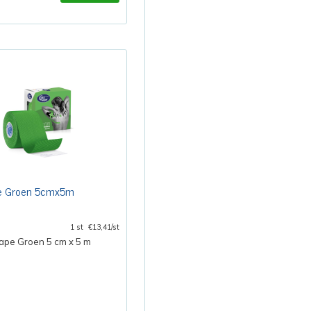
e Groen 5cmx5m
1 st
€13,41/st
ape Groen 5 cm x 5 m