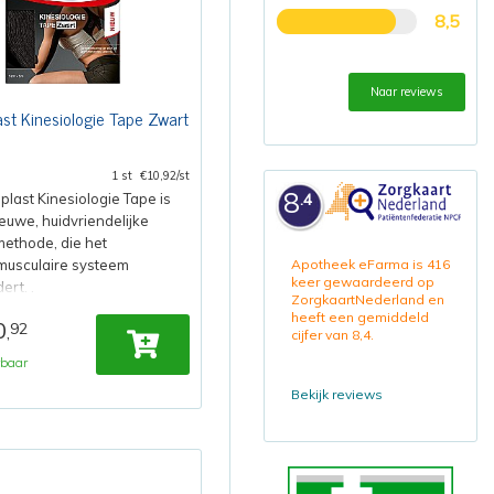
8,5
Naar reviews
st Kinesiologie Tape Zwart
1 st
€10,92/st
8
.4
last Kinesiologie Tape is
euwe, huidvriendelijke
ethode, die het
musculaire systeem
Apotheek eFarma is 416
keer gewaardeerd op
ert. .
ZorgkaartNederland en
heeft een gemiddeld
0
92
,
cijfer van 8,4.
rbaar
Bekijk reviews