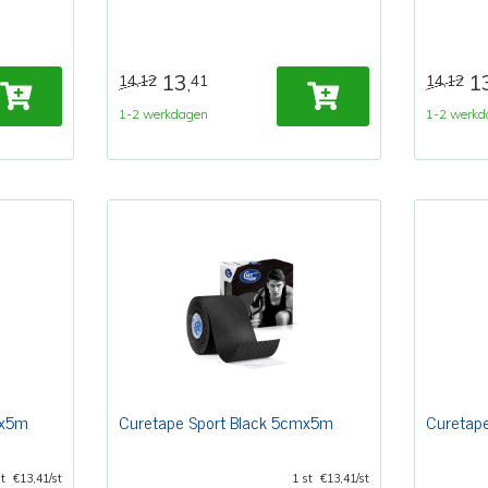
13
1
14,12
41
14,12
,
1-2 werkdagen
1-2 werkd
mx5m
Curetape Sport Black 5cmx5m
Curetap
st
€13,41/st
1 st
€13,41/st