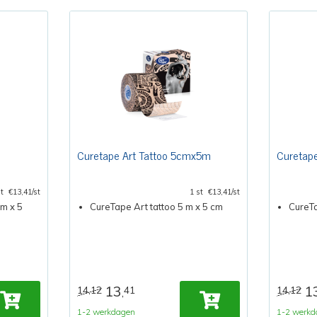
Curetape Art Tattoo 5cmx5m
Curetap
st
€13,41/st
1 st
€13,41/st
m x 5
CureTape Art tattoo 5 m x 5 cm
CureT
13
1
14,12
41
14,12
,
1-2 werkdagen
1-2 werkd