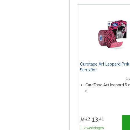
Curetape Art Leopard Pink
5cmx5m
1 
CureTape Art leopard 5 c
m
13
14,12
41
,
1-2 werkdagen