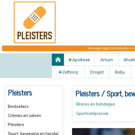
Vanwege capaciteitstekorten is 
Apotheek
Artsen
Afvall
Zelfzorg
Drogist
Baby
Pleisters
Pleisters
/ Sport, bew
Braces en bandages
Bestsellers
Sportcompressie
Crèmes en zalven
Pleisters
Sport, beweging en herstel