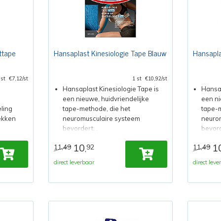
ttape
Hansaplast Kinesiologie Tape Blauw
Hansapla
 st
€7,12/st
1 st
€10,92/st
Hansaplast Kinesiologie Tape is
Hansap
een nieuwe, huidvriendelijke
een ni
ling
tape-methode, die het
tape-m
lekken
neuromusculaire systeem
neuro
bevordert. .
bevord
10
1
11,49
92
11,49
,
direct leverbaar
direct leve