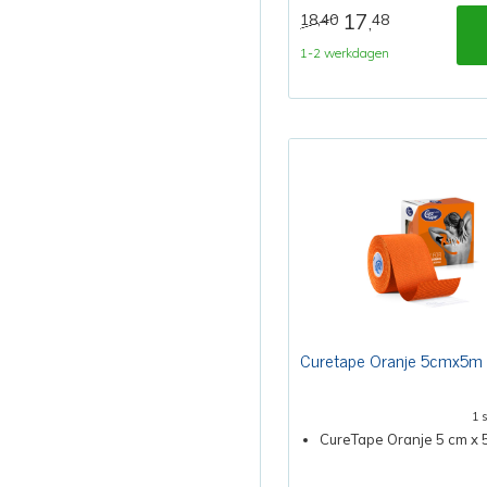
17
18,40
48
,
1-2 werkdagen
Curetape Oranje 5cmx5m
1 
CureTape Oranje 5 cm x 