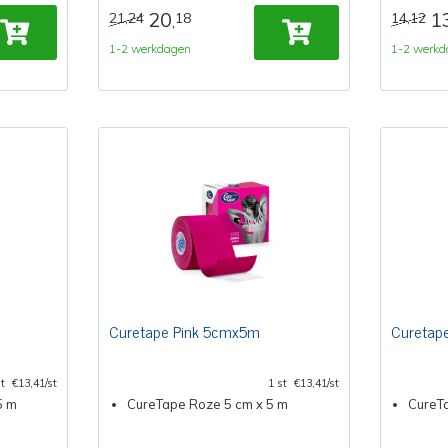
20
1
21,24
18
14,12
,
1-2 werkdagen
1-2 werkd
Curetape Pink 5cmx5m
Curetap
st
€13,41/st
1 st
€13,41/st
5 m
CureTape Roze 5 cm x 5 m
CureT