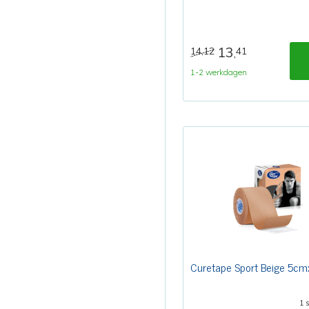
13
14,12
41
,
1-2 werkdagen
Curetape Sport Beige 5c
1 