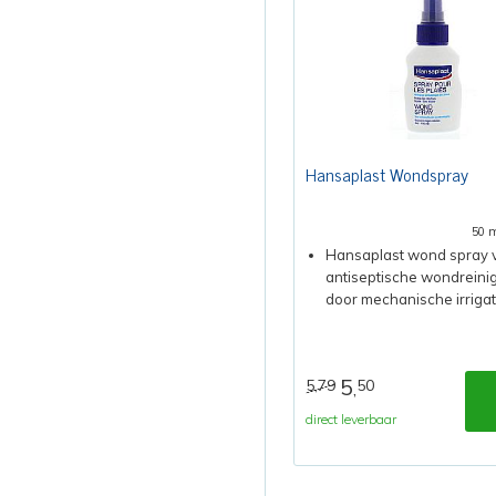
Hansaplast Wondspray
50 
Hansaplast wond spray 
antiseptische wondreini
door mechanische irrigati
5
5,79
50
,
direct leverbaar