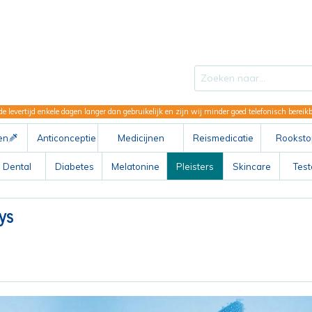
de levertijd enkele dagen langer dan gebruikelijk en zijn wij minder goed telefonisch berei
en
Anticonceptie
Medicijnen
Reismedicatie
Rooksto
ABC
Dental
Diabetes
Melatonine
Pleisters
Skincare
Tes
ys