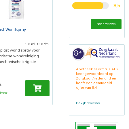
8,5
Naar reviews
ast Wondspray
100 ml
€0,07/ml
plast wond spray voor
8
.4
ptische wondreiniging
echanische irrigatie.
Apotheek eFarma is 416
keer gewaardeerd op
ZorgkaartNederland en
heeft een gemiddeld
2
cijfer van 8,4.
rbaar
Bekijk reviews