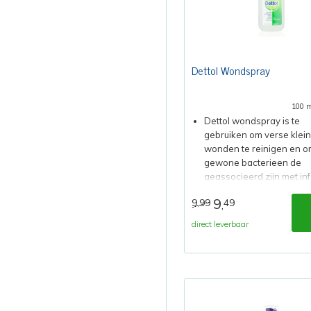
Dettol Wondspray
100 
Dettol wondspray is te
gebruiken om verse klei
wonden te reinigen en o
gewone bacterieen de
geassocieerd zijn met inf
van lichte wonden te
9
9,99
49
,
verwijderen.
direct leverbaar