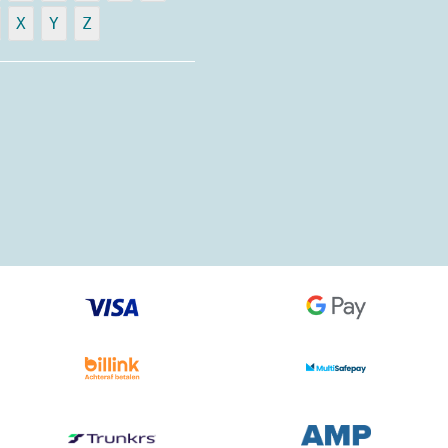
X
Y
Z