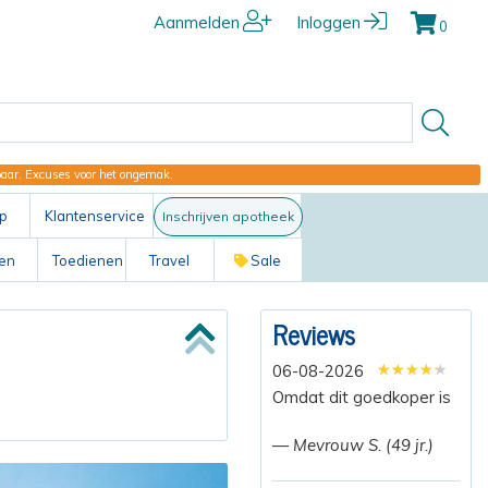
Aanmelden
Inloggen
0
kbaar. Excuses voor het ongemak.
p
Klantenservice
Inschrijven apotheek
ten
Toedienen
Travel
Sale
Reviews
★★★★★
★★★★★
★★★★★
06-08-2026
Omdat dit goedkoper is
— Mevrouw S. (49 jr.)