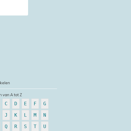
ikelen
n van A tot Z
C
D
E
F
G
J
K
L
M
N
Q
R
S
T
U