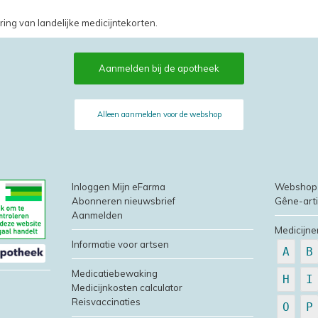
ring van landelijke medicijntekorten.
Aanmelden bij de apotheek
Alleen aanmelden voor de webshop
Inloggen Mijn eFarma
Webshop
Abonneren nieuwsbrief
Gêne-art
Aanmelden
Medicijne
Informatie voor artsen
A
B
Medicatiebewaking
H
I
Medicijnkosten calculator
Reisvaccinaties
O
P