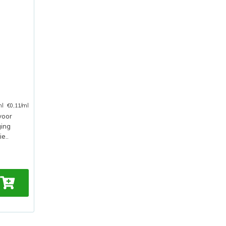
ml
€0,11/ml
voor
ging
e..