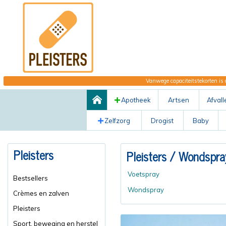
Vanwege capaciteitstekorten is 
Apotheek
Artsen
Afvall
Zelfzorg
Drogist
Baby
Pleisters
Pleisters
/ Wondspra
Voetspray
Bestsellers
Wondspray
Crèmes en zalven
Pleisters
Sport, beweging en herstel