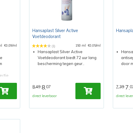
Hansaplast Silver Active
Hansapl
Voetdeodorant
ml
€0,09/ml
150 ml
€0,05/ml
(1)
Hansaplast Silver Active
Hansa
ne
Voetdeodorant biedt 72 uur lang
antise
m
bescherming tegen geur..
door m
ectie
8
7
8,49
07
7,39
0
,
,
direct leverbaar
direct leve