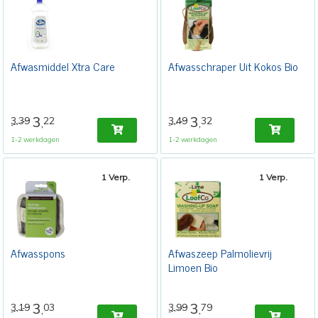
Afwasmiddel Xtra Care
Afwasschraper Uit Kokos Bio
3
3
3,39
22
3,49
32
,
,
1-2 werkdagen
1-2 werkdagen
1 Verp.
1 Verp.
Afwasspons
Afwaszeep Palmolievrij
Limoen Bio
3
3
3,19
03
3,99
79
,
,