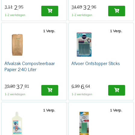
2
32
3,11
95
34,69
96
,
,
1-2 werkdagen
1-2 werkdagen
1 Verp.
1 Verp.
Afvalzak Composteerbaar
Afvoer Ontstopper Sticks
Papier 240 Liter
37
6
39,80
81
6,99
64
,
,
1-2 werkdagen
1-2 werkdagen
1 Verp.
1 Verp.