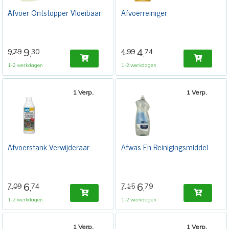
Afvoer Ontstopper Vloeibaar
Afvoerreiniger
9
4
9,79
30
4,99
74
,
,
1-2 werkdagen
1-2 werkdagen
1 Verp.
1 Verp.
Afvoerstank Verwijderaar
Afwas En Reinigingsmiddel
6
6
7,09
74
7,15
79
,
,
1-2 werkdagen
1-2 werkdagen
1 Verp.
1 Verp.