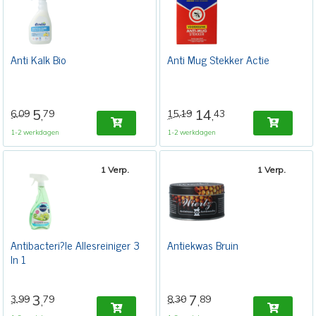
Anti Kalk Bio
Anti Mug Stekker Actie
5
14
6,09
79
15,19
43
,
,
1-2 werkdagen
1-2 werkdagen
1 Verp.
1 Verp.
Antibacteri?le Allesreiniger 3
Antiekwas Bruin
In 1
3
7
3,99
79
8,30
89
,
,