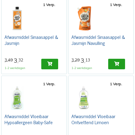
1 Verp.
1 Verp.
Afwasmiddel Sinaasappel &
Afwasmiddel Sinaasappel &
Jasmijn
Jasmijn Navulling
3
3
3,49
32
3,29
13
,
,
1-2 werkdagen
1-2 werkdagen
1 Verp.
1 Verp.
Afwasmiddel Vloeibaar
Afwasmiddel Vloeibaar
Hypoallergeen Baby-Safe
Ontvettend Limoen