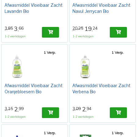
Afwasmiddel Vloeibaar Zacht
Afwasmiddel Vloeibaar Zacht
Lavandin Bio
Navul Jerrycan Bio
3
19
3,85
66
20,25
24
,
,
1-2 werkdagen
1-2 werkdagen
1 Verp.
1 Verp.
Afwasmiddel Vloeibaar Zacht
Afwasmiddel Vloeibaar Zacht
Oranjebloesem Bio
Verbena Bio
2
2
3,15
99
3,09
94
,
,
1-2 werkdagen
1-2 werkdagen
1 Verp.
1 Verp.