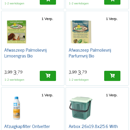
1-2 werkdagen
1-2 werkdagen
1 Verp.
1 Verp.
Afwaszeep Palmolievrij
Afwaszeep Palmolievrij
Limoengras Bio
Parfumvrij Bio
3
3
3,99
79
3,99
79
,
,
1-2 werkdagen
1-2 werkdagen
1 Verp.
1 Verp.
Afzuigkapfilter Ontvetter
Airbox 26x19.8x25.6 With