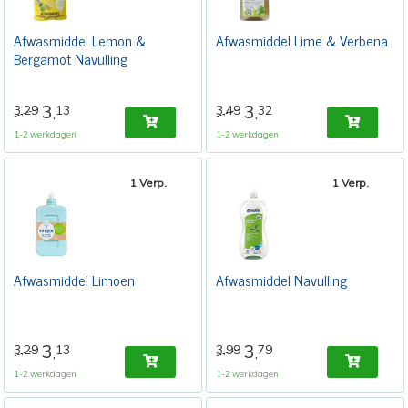
Afwasmiddel Lemon &
Afwasmiddel Lime & Verbena
Bergamot Navulling
3
3
3,29
13
3,49
32
,
,
1-2 werkdagen
1-2 werkdagen
1 Verp.
1 Verp.
Afwasmiddel Limoen
Afwasmiddel Navulling
3
3
3,29
13
3,99
79
,
,
1-2 werkdagen
1-2 werkdagen