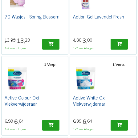
70 Wasjes - Spring Blossom
Action Gel Lavendel Fresh
13
3
13,99
29
4,00
80
,
,
1-2 werkdagen
1-2 werkdagen
1 Verp.
1 Verp.
Active Colour Oxi
Active White Oxi
Vlekverwijderaar
Vlekverwijderaar
6
6
6,99
64
6,99
64
,
,
1-2 werkdagen
1-2 werkdagen