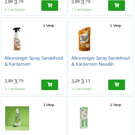
3
3
3,99
79
3,99
79
,
,
1-2 werkdagen
1-2 werkdagen
1 Verp.
1 Verp.
Allesreiniger Spray Sandelhout
Allesreiniger Spray Sandelhout
& Kardemom
& Kardemom Navullin
3
3
3,99
79
3,29
13
,
,
1-2 werkdagen
1-2 werkdagen
1 Verp.
1 Verp.