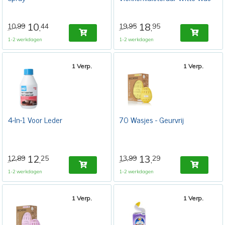
10
18
10,99
44
19,95
95
,
,
1-2 werkdagen
1-2 werkdagen
1 Verp.
1 Verp.
4-In-1 Voor Leder
70 Wasjes - Geurvrij
12
13
12,89
25
13,99
29
,
,
1-2 werkdagen
1-2 werkdagen
1 Verp.
1 Verp.