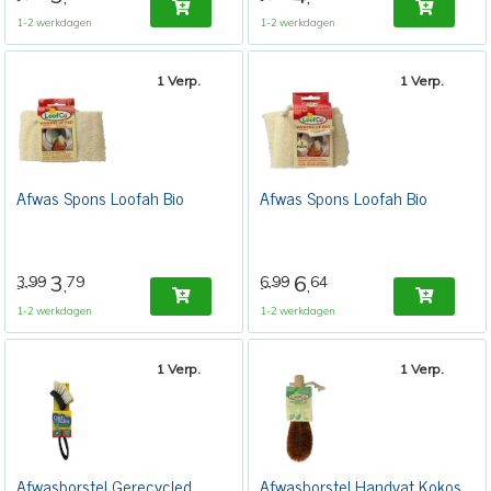
1-2 werkdagen
1-2 werkdagen
1 Verp.
1 Verp.
Afwas Spons Loofah Bio
Afwas Spons Loofah Bio
3
6
3,99
79
6,99
64
,
,
1-2 werkdagen
1-2 werkdagen
1 Verp.
1 Verp.
Afwasborstel Gerecycled
Afwasborstel Handvat Kokos