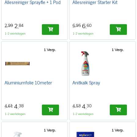
Allesreiniger Sprayfle + 1 Pod
Allesreiniger Starter Kit
2
6
2,99
84
6,95
60
,
,
1-2 werkdagen
1-2 werkdagen
1 Verp.
1 Verp.
Aluminiumfolie 10meter
Anitkalk Spray
4
4
4,61
38
4,53
30
,
,
1-2 werkdagen
1-2 werkdagen
1 Verp.
1 Verp.