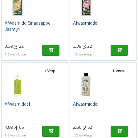
Afwasmidd Sinaasappel
Afwasmiddel
Jasmijn
3
3
3,39
22
3,39
22
,
,
1-2 werkdagen
1-2 werkdagen
1 Verp.
1 Verp.
Afwasmiddel
Afwasmiddel
4
2
4,89
65
2,65
52
,
,
1-2 werkdagen
1-2 werkdagen