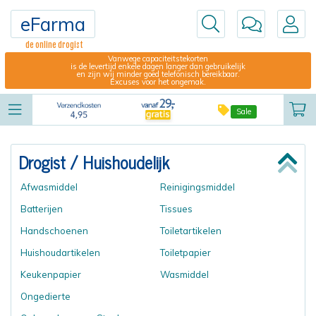
eFarma
de online drogist
Vanwege capaciteitstekorten
is de levertijd enkele dagen langer dan gebruikelijk
en zijn wij minder goed telefonisch bereikbaar.
Excuses voor het ongemak.
Sale
Drogist
/ Huishoudelijk
Afwasmiddel
Reinigingsmiddel
Batterijen
Tissues
Handschoenen
Toiletartikelen
Huishoudartikelen
Toiletpapier
Keukenpapier
Wasmiddel
Ongedierte