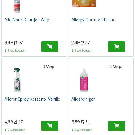
Alle Nare Geurtjes Weg
Allergy Comfort Tissue
8
2
8,49
07
2,49
37
,
,
1-2 werkdagen
1-2 werkdagen
1 Verp.
1 Verp.
Allersr Spray Kersenbl Vanille
Allesreiniger
4
5
4,39
17
5,59
31
,
,
1-2 werkdagen
1-2 werkdagen