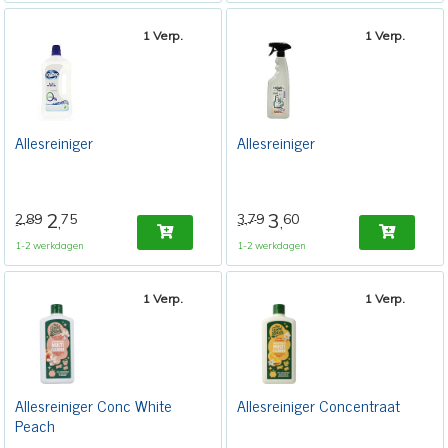
1 Verp.
1 Verp.
Allesreiniger
Allesreiniger
2
3
2,89
75
3,79
60
,
,
1-2 werkdagen
1-2 werkdagen
1 Verp.
1 Verp.
Allesreiniger Conc White
Allesreiniger Concentraat
Peach