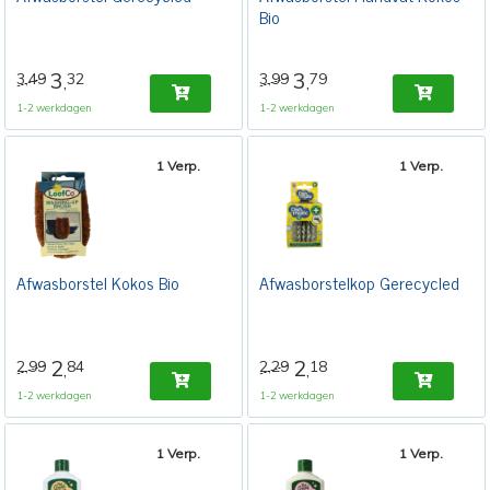
Bio
3
3
3,49
32
3,99
79
,
,
1-2 werkdagen
1-2 werkdagen
1 Verp.
1 Verp.
Afwasborstel Kokos Bio
Afwasborstelkop Gerecycled
2
2
2,99
84
2,29
18
,
,
1-2 werkdagen
1-2 werkdagen
1 Verp.
1 Verp.