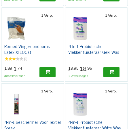
direct leverbaar
direct leverbaar
1 Verp.
1 Verp.
Romed Vingercondooms
4 In 1 Probiotische
Latex Xl 100st
Vlekkenfluisteraar Gekl Was
(1)
1
18
1,83
74
19,95
95
,
,
direct leverbaar
1-2 werkdagen
1 Verp.
1 Verp.
4-In-1 Beschermer Voor Textiel
4-In-1 Probiotische
Spray
Vlekkenfluisteraar Witte Was