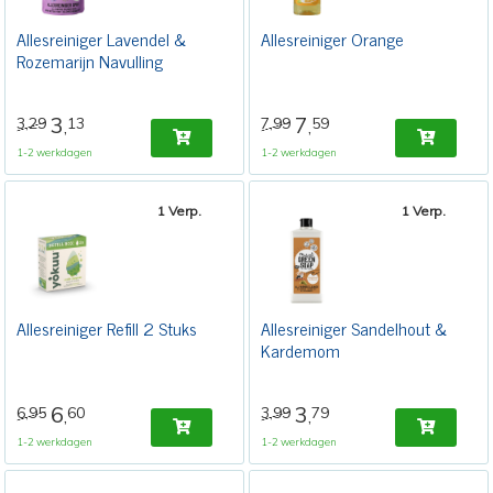
Allesreiniger Lavendel &
Allesreiniger Orange
Rozemarijn Navulling
3
7
3,29
13
7,99
59
,
,
1-2 werkdagen
1-2 werkdagen
1 Verp.
1 Verp.
Allesreiniger Refill 2 Stuks
Allesreiniger Sandelhout &
Kardemom
6
3
6,95
60
3,99
79
,
,
1-2 werkdagen
1-2 werkdagen