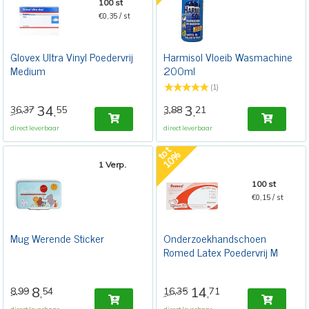
100 st
€0,35 / st
Glovex Ultra Vinyl Poedervrij
Harmisol Vloeib Wasmachine
Medium
200ml
(1)
34
3
36,37
55
3,88
21
,
,
direct leverbaar
direct leverbaar
t
o
t
1
0
%
1 Verp.
100 st
€0,15 / st
Mug Werende Sticker
Onderzoekhandschoen
Romed Latex Poedervrij M
8
14
8,99
54
16,35
71
,
,