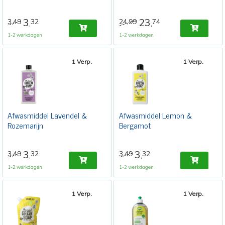
3
23
3,49
32
24,99
74
,
,
1-2 werkdagen
1-2 werkdagen
1 Verp.
1 Verp.
Afwasmiddel Lavendel &
Afwasmiddel Lemon &
Rozemarijn
Bergamot
3
3
3,49
32
3,49
32
,
,
1-2 werkdagen
1-2 werkdagen
1 Verp.
1 Verp.