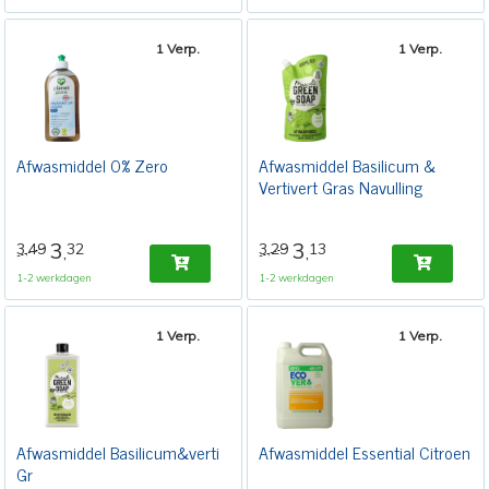
1 Verp.
1 Verp.
Afwasmiddel 0% Zero
Afwasmiddel Basilicum &
Vertivert Gras Navulling
3
3
3,49
32
3,29
13
,
,
1-2 werkdagen
1-2 werkdagen
1 Verp.
1 Verp.
Afwasmiddel Basilicum&verti
Afwasmiddel Essential Citroen
Gr