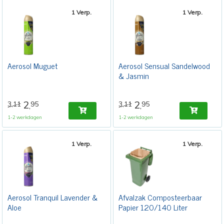
1 Verp.
1 Verp.
Aerosol Muguet
Aerosol Sensual Sandelwood
& Jasmin
2
2
3,11
95
3,11
95
,
,
1-2 werkdagen
1-2 werkdagen
1 Verp.
1 Verp.
Aerosol Tranquil Lavender &
Afvalzak Composteerbaar
Aloe
Papier 120/140 Liter