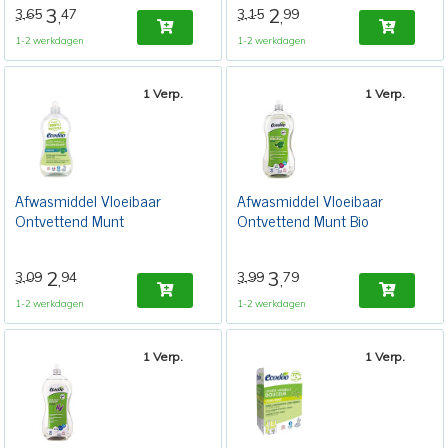
3
2
3,65
47
3,15
99
,
,
1-2 werkdagen
1-2 werkdagen
1 Verp.
1 Verp.
Afwasmiddel Vloeibaar
Afwasmiddel Vloeibaar
Ontvettend Munt
Ontvettend Munt Bio
2
3
3,09
94
3,99
79
,
,
1-2 werkdagen
1-2 werkdagen
1 Verp.
1 Verp.