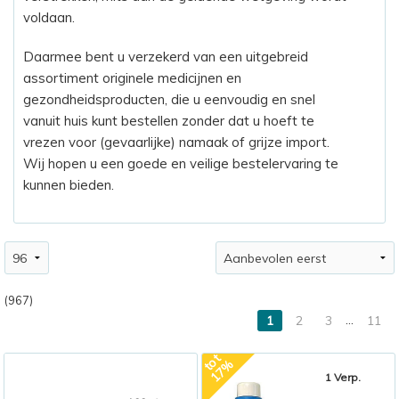
voldaan.
Daarmee bent u verzekerd van een uitgebreid
assortiment originele medicijnen en
gezondheidsproducten, die u eenvoudig en snel
vanuit huis kunt bestellen zonder dat u hoeft te
vrezen voor (gevaarlijke) namaak of grijze import.
Wij hopen u een goede en veilige bestelervaring te
kunnen bieden.
(967)
…
1
2
3
11
t
o
t
1
7
%
1 Verp.