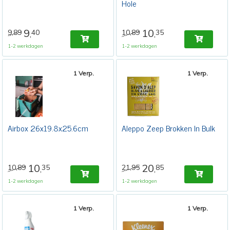
Hole
9
10
9,89
40
10,89
35
,
,
1-2 werkdagen
1-2 werkdagen
1 Verp.
1 Verp.
Airbox 26x19.8x25.6cm
Aleppo Zeep Brokken In Bulk
10
20
10,89
35
21,95
85
,
,
1-2 werkdagen
1-2 werkdagen
1 Verp.
1 Verp.