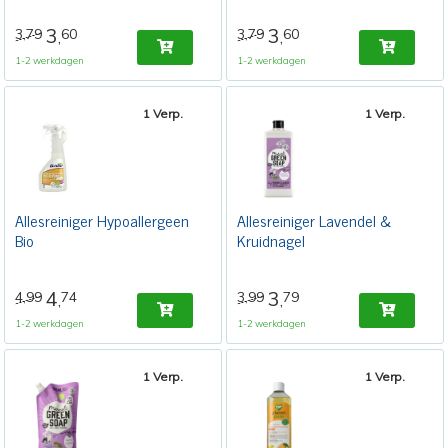
3
3
3,79
60
3,79
60
,
,
1-2 werkdagen
1-2 werkdagen
1 Verp.
1 Verp.
Allesreiniger Hypoallergeen
Allesreiniger Lavendel &
Bio
Kruidnagel
4
3
4,99
74
3,99
79
,
,
1-2 werkdagen
1-2 werkdagen
1 Verp.
1 Verp.