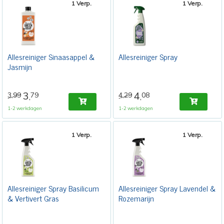
1 Verp.
1 Verp.
Allesreiniger Sinaasappel &
Allesreiniger Spray
Jasmijn
3
4
3,99
79
4,29
08
,
,
1-2 werkdagen
1-2 werkdagen
1 Verp.
1 Verp.
Allesreiniger Spray Basilicum
Allesreiniger Spray Lavendel &
& Vertivert Gras
Rozemarijn