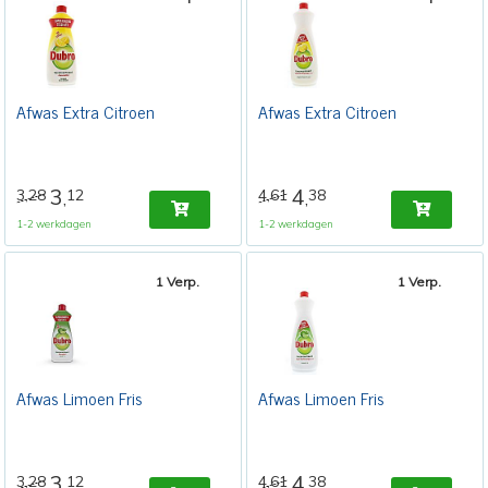
Afwas Extra Citroen
Afwas Extra Citroen
3
4
3,28
12
4,61
38
,
,
1-2 werkdagen
1-2 werkdagen
1 Verp.
1 Verp.
Afwas Limoen Fris
Afwas Limoen Fris
3
4
3,28
12
4,61
38
,
,