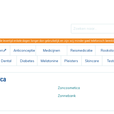
de levertijd enkele dagen langer dan gebruikelijk en zijn wij minder goed telefonisch berei
en
Anticonceptie
Medicijnen
Reismedicatie
Rooksto
ABC
Dental
Diabetes
Melatonine
Pleisters
Skincare
Tes
ica
Zoncosmetica
Zonnebank