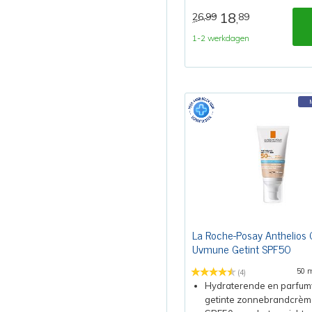
18
26,99
89
,
1-2 werkdagen
La Roche-Posay Anthelios
Uvmune Getint SPF50
50 
(4)
Hydraterende en parfumv
getinte zonnebrandcrèm