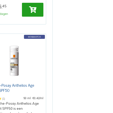
6
45
,
dagen
MIX&MATCH
-Posay Anthelios Age
 SPF50
50 ml
€0,42/ml
(1)
che-Posay Anthelios Age
t SPF50 is een