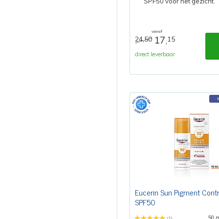
SPF50 voor het gezicht.
vanaf
17
24,50
15
,
direct leverbaar
Eucerin Sun Pigment Contro
SPF50
50 
(1)