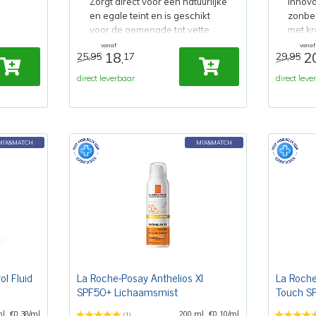
Zorgt direct voor een natuurlijke
innov
en egale teint en is geschikt
zonbe
voor de gemengde tot vette
met kr
huid.
ingred
vanaf
vanaf
18
2
25,95
17
29,95
,
direct leverbaar
direct leve
MIX&MATCH
MIX&MATCH
l Fluid
La Roche-Posay Anthelios Xl
La Roche
SPF50+ Lichaamsmist
Touch S
ml
€0,38/ml
200 ml
€0,10/ml
(1)