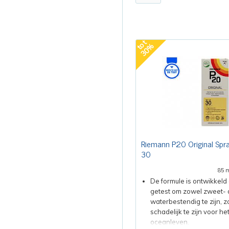
t
o
t
3
0
%
Riemann P20 Original Spr
30
85 
De formule is ontwikkeld
getest om zowel zweet- 
waterbestendig te zijn, 
schadelijk te zijn voor he
oceanleven.