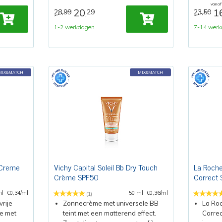
vanaf
20
1
28,99
29
23,50
,
1-2 werkdagen
7-14 werk
MIX&MATCH
MIX&MATCH
 Creme
Vichy Capital Soleil Bb Dry Touch
La Roche
Crème SPF50
Correct
ml
€0,34/ml
50 ml
€0,36/ml
(1)
rije
Zonnecrème met universele BB
La Ro
e met
teint met een matterend effect.
Correc