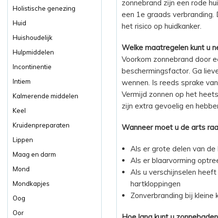
zonnebrand zijn een rode huid
Holistische genezing
een 1e graads verbranding. D
Huid
het risico op huidkanker.
Huishoudelijk
Welke maatregelen kunt u 
Hulpmiddelen
Voorkom zonnebrand door e
Incontinentie
beschermingsfactor. Ga lieve
Intiem
wennen. Is reeds sprake van
Vermijd zonnen op het heetst
Kalmerende middelen
zijn extra gevoelig en hebb
Keel
Kruidenpreparaten
Wanneer moet u de arts ra
Lippen
Als er grote delen van de 
Maag en darm
Als er blaarvorming optre
Mond
Als u verschijnselen heeft
hartkloppingen
Mondkapjes
Zonverbranding bij kleine 
Oog
Oor
Hoe lang kunt u zonnebaden