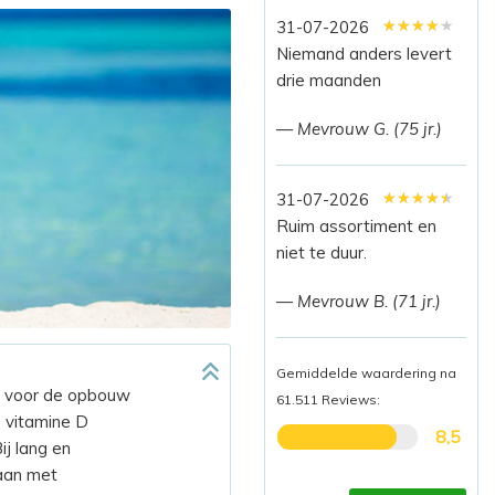
★★★★★
★★★★★
★★★★★
31-07-2026
Niemand anders levert
drie maanden
— Mevrouw G. (75 jr.)
★★★★★
★★★★★
★★★★★
31-07-2026
Ruim assortiment en
niet te duur.
— Mevrouw B. (71 jr.)
Gemiddelde waardering na
ig voor de opbouw
61.511 Reviews:
s vitamine D
8,5
ij lang en
aan met