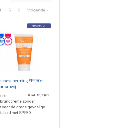
4
5
6
Volgende »
MIX&MATCH
onbescherming SPF50+
rfumvrij
50 ml
€0,33/ml
(4)
brandcreme zonder
 voor de droge gevoelige
tshuid met SPF50.