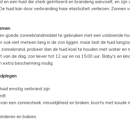
 en een huid die sterk geïrriteerd en branderig aanvoelt, en zijn
e huid kan door verbranding haar elasticiteit verliezen. Zonnen 
nemen
en goede zonnebrandmiddel te gebruiken met een voldoende h
r ook niet meteen lang in de zon liggen, maar laat de huid lang
 zonnebrand, probeer dan de huid koel te houden met water en 
 van de dag, zon liever tot 12 uur en na 15.00 uur. Baby's en kin
en extra bescherming nodig.
adplegen
huid ernstig verbrand zijn
edt
 van een zonnesteek: misselijkheid en braken, koorts met koude ri
kinderen en babies