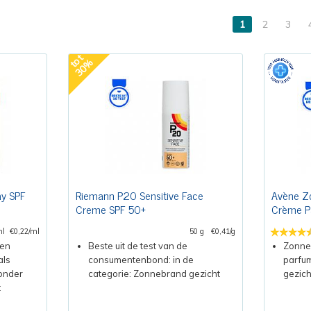
1
2
3
t
o
t
3
0
%
ay SPF
Riemann P20 Sensitive Face
Avène Z
Creme SPF 50+
Crème Pa
ml
€0,22/ml
50 g
€0,41/g
 en
Beste uit de test van de
Zonne
als
consumentenbond: in de
parfum
zonder
categorie: Zonnebrand gezicht
gezich
t