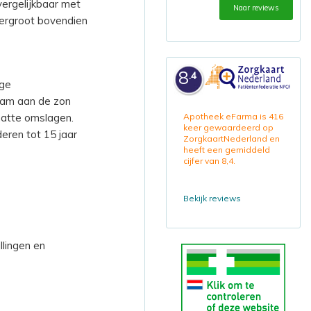
 vergelijkbaar met
Naar reviews
vergroot bovendien
8
.4
oge
zaam aan de zon
natte omslagen.
Apotheek eFarma is 416
keer gewaardeerd op
deren tot 15 jaar
ZorgkaartNederland en
heeft een gemiddeld
cijfer van 8,4.
Bekijk reviews
llingen en