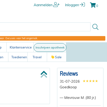
Aanmelden
Inloggen
0
kbaar. Excuses voor het ongemak.
p
Klantenservice
Inschrijven apotheek
ten
Toedienen
Travel
Sale
Reviews
★★★★★
★★★★★
★★★★★
31-07-2026
Goedkoop
— Mevrouw M. (80 jr.)