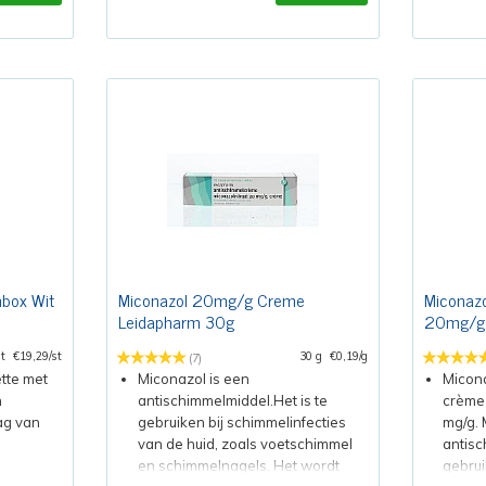
nbox Wit
Miconazol 20mg/g Creme
Miconazo
Leidapharm 30g
20mg/g
st
€19,29/st
30 g
€0,19/g
(7)
tte met
Miconazol is een
Micon
n
antischimmelmiddel.Het is te
crème 
ag van
gebruiken bij schimmelinfecties
mg/g. 
van de huid, zoals voetschimmel
antisc
en schimmelnagels. Het wordt
gebrui