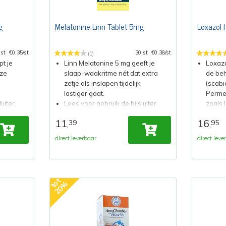
g
Melatonine Linn Tablet 5mg
Loxazol
 st
€0,35/st
30 st
€0,38/st
(1)
t je
Linn Melatonine 5 mg geeft je
Loxazo
jze
slaap-waakritme nét dat extra
de beh
zetje als inslapen tijdelijk
(scabi
lastiger gaat.
Permet
uiter.
Lees voor gebruik de bijsluiter.
zoals 
schurft
11
16
39
95
,
,
Lees v
direct leverbaar
direct leve
t
o
t
2
0
%