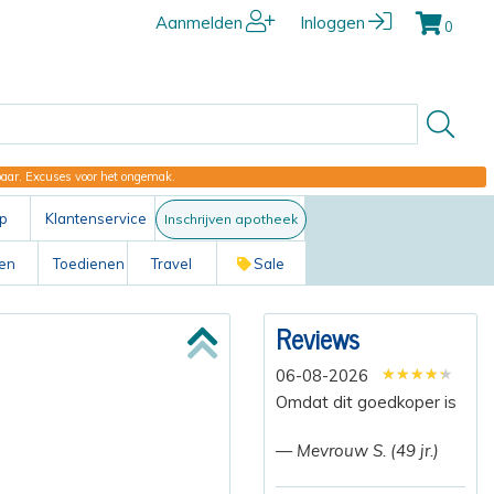
Aanmelden
Inloggen
0
kbaar. Excuses voor het ongemak.
p
Klantenservice
Inschrijven apotheek
ten
Toedienen
Travel
Sale
Reviews
★★★★★
★★★★★
★★★★★
06-08-2026
Omdat dit goedkoper is
— Mevrouw S. (49 jr.)