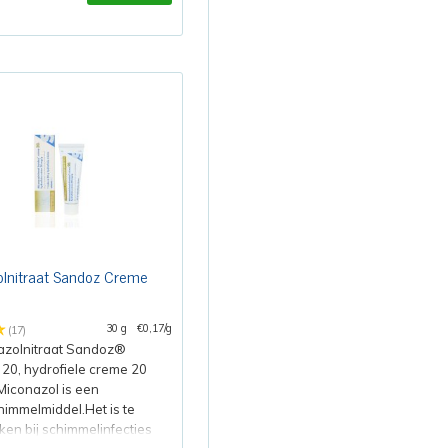
lnitraat Sandoz Creme
30 g
€0,17/g
(17)
azolnitraat Sandoz®
20, hydrofiele creme 20
Miconazol is een
himmelmiddel.Het is te
ken bij schimmelinfecties