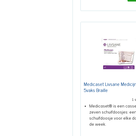
Medicaset Livsane Medicij
5vaks Braille
1 
Medicaset® is een casse
zeven schuifdoosjes: ee
schuifdoosje voor elke d
de week.