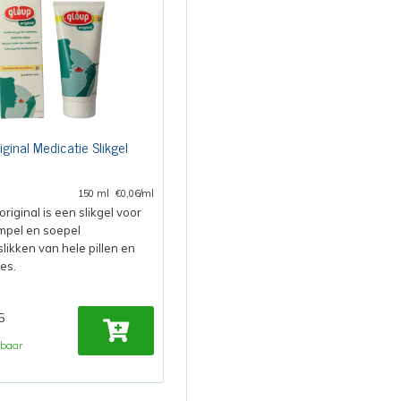
ginal Medicatie Slikgel
150 ml
€0,06/ml
original is een slikgel voor
mpel en soepel
slikken van hele pillen en
es.
5
rbaar