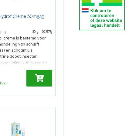
 Hydrof Creme 50mg/g
30 g
€0,57/g
(3)
l crème is bestemd voor
andeling van schurft
ës) en schaamluis.
rine doodt insecten,
luizen, eitjes van luizen en
mijt.
oor gebruik de bijsluiter.
rbaar