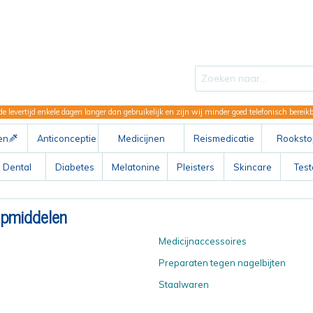
de levertijd enkele dagen langer dan gebruikelijk en zijn wij minder goed telefonisch berei
en
Anticonceptie
Medicijnen
Reismedicatie
Rooksto
ABC
Dental
Diabetes
Melatonine
Pleisters
Skincare
Tes
lpmiddelen
Medicijnaccessoires
Preparaten tegen nagelbijten
Staalwaren