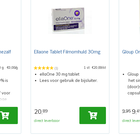
nezalf
Ellaone Tablet Filmomhuld 30mg
Gloup Ori
0 g
€0,08/g
1 st
€20,89/st
(1)
ellaOne 30 mg tablet
Gloup 
0% is
Lees voor gebruik de bijsluiter.
het si
(door)
f voor
capsul
roge
20
9
89
9,95
4
,
,
direct leverbaar
direct leve