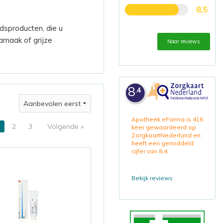
8,5
dsproducten, die u
namaak of grijze
Naar reviews
8
.4
Apotheek eFarma is 416
2
3
Volgende »
keer gewaardeerd op
ZorgkaartNederland en
heeft een gemiddeld
cijfer van 8,4.
Bekijk reviews