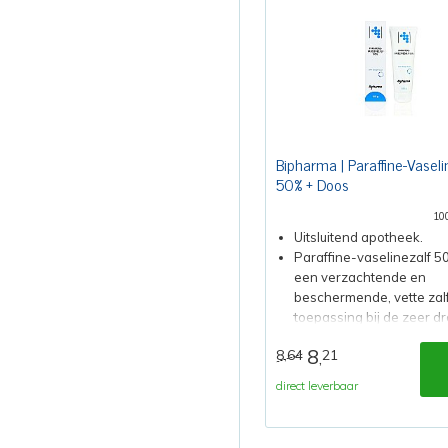
Bipharma | Paraffine-Vaseli
50% + Doos
10
Uitsluitend apotheek.
Paraffine-vaselinezalf 5
een verzachtende en
beschermende, vette zal
toepassing bij de zeer d
huid.
8
8,64
21
,
direct leverbaar