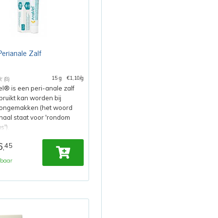
erianale Zalf
15 g
€1,10/g
(8)
® is een peri-anale zalf
bruikt kan worden bij
 ongemakken (het woord
naal staat voor 'rondom
s').
6
45
,
rbaar