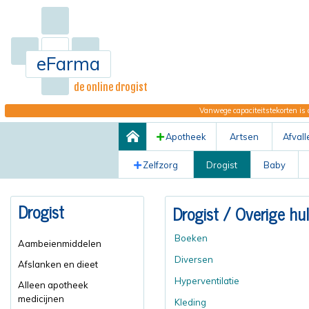
eFarma
de online drogist
Vanwege capaciteitstekorten is 
Apotheek
Artsen
Afvall
Zelfzorg
Drogist
Baby
Drogist
Drogist
/ Overige hu
Boeken
Aambeienmiddelen
Diversen
Afslanken en dieet
Hyperventilatie
Alleen apotheek
medicijnen
Kleding