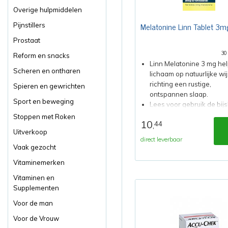
Overige hulpmiddelen
Melatonine Linn Tablet 3m
Pijnstillers
Prostaat
30
Reform en snacks
Linn Melatonine 3 mg help
Scheren en ontharen
lichaam op natuurlijke wi
richting een rustige,
Spieren en gewrichten
ontspannen slaap.
Sport en beweging
Lees voor gebruik de bijsl
Stoppen met Roken
10
44
,
Uitverkoop
direct leverbaar
Vaak gezocht
Vitaminemerken
Vitaminen en
Supplementen
Voor de man
Voor de Vrouw