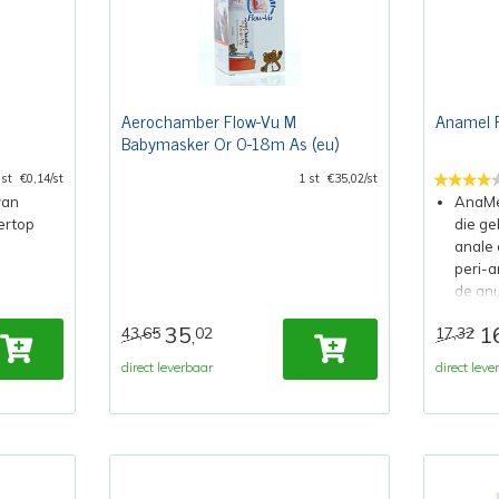
Aerochamber Flow-Vu M
Anamel P
Babymasker Or 0-18m As (eu)
 st
€0,14/st
1 st
€35,02/st
van
AnaMel
gertop
die ge
anale
peri-a
de anu
35
1
43,65
02
17,32
,
direct leverbaar
direct leve