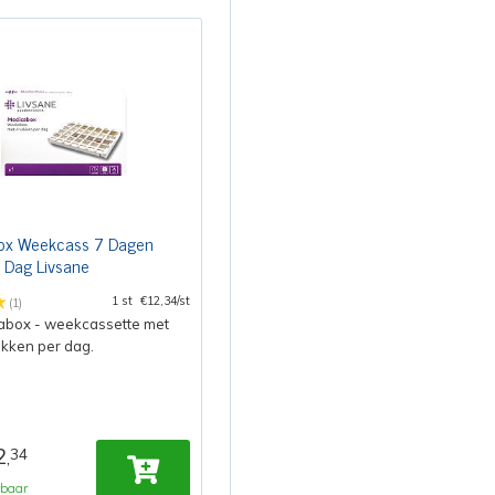
ox Weekcass 7 Dagen
 Dag Livsane
1 st
€12,34/st
(1)
abox - weekcassette met
akken per dag.
2
34
,
rbaar