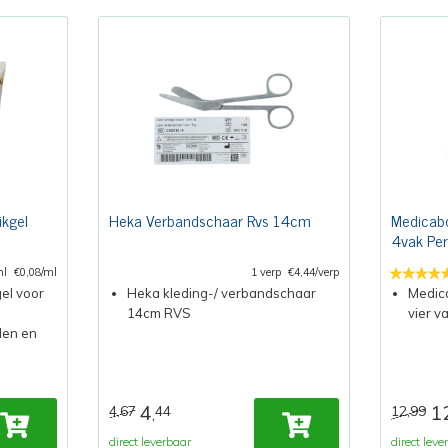
ikgel
Heka Verbandschaar Rvs 14cm
Medicab
4vak Per
ml
€0,08/ml
1 verp
€4,44/verp
gel voor
Heka kleding-/ verbandschaar
Medic
14cm RVS
vier v
llen en
4
1
4,67
44
12,99
,
direct leverbaar
direct leve