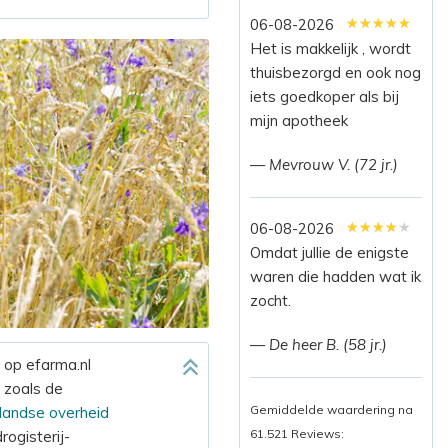
★★★★★
★★★★★
★★★★★
06-08-2026
Het is makkelijk , wordt
thuisbezorgd en ook nog
iets goedkoper als bij
mijn apotheek
— Mevrouw V. (72 jr.)
★★★★★
★★★★★
★★★★★
06-08-2026
Omdat jullie de enigste
waren die hadden wat ik
zocht.
— De heer B. (58 jr.)
 op efarma.nl
 zoals de
Gemiddelde waardering na
rlandse overheid
61.521 Reviews:
ogisterij-