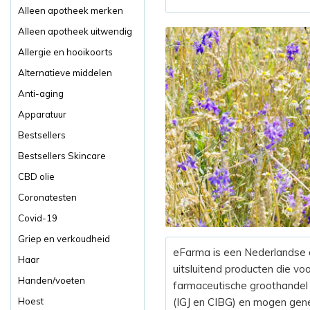
Alleen apotheek merken
Alleen apotheek uitwendig
Allergie en hooikoorts
Alternatieve middelen
Anti-aging
Apparatuur
Bestsellers
Bestsellers Skincare
CBD olie
Coronatesten
Covid-19
Griep en verkoudheid
eFarma is een Nederlandse a
Haar
uitsluitend producten die vo
Handen/voeten
farmaceutische groothandel i
Hoest
(IGJ en CIBG) en mogen gene