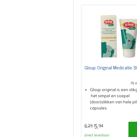
Gloup Original Medicatie Sl
75 
Gloup original is een slik
het simpel en soepel
(door)slikken van hele pi
capsules.
5
6,25
94
,
direct leverbaar